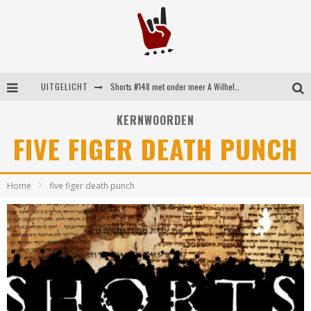
UITGELICHT
Shorts #148 met onder meer A Wilhelm Scream, Static Dress, Vovoid en Super Sometimes
Emocore kopstukken van Koyo pakken alle ruimte op energieke ‘Barely Here’
KERNWOORDEN
FIVE FIGER DEATH PUNCH
Britse emorockers van Basement maken tweede comeback met het indrukwekkende ‘Wired’
Shorts #149 met onder meer No Cure, Eva Under Fire, The Hu en Sleeping With Sirens
Home
five figer death punch