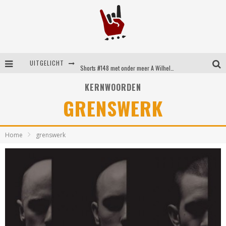
UITGELICHT
Shorts #148 met onder meer A Wilhelm Scream, Static Dress, Vovoid en Super Sometimes
Emocore kopstukken van Koyo pakken alle ruimte op energieke ‘Barely Here’
KERNWOORDEN
GRENSWERK
Britse emorockers van Basement maken tweede comeback met het indrukwekkende ‘Wired’
Shorts #149 met onder meer No Cure, Eva Under Fire, The Hu en Sleeping With Sirens
Home
grenswerk