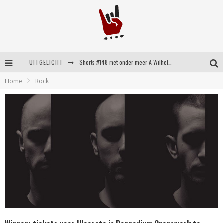
UITGELICHT
Shorts #148 met onder meer A Wilhelm Scream, Static Dress, Vovoid en Super Sometimes
Home
Rock
Emocore kopstukken van Koyo pakken alle ruimte op energieke ‘Barely Here’
Britse emorockers van Basement maken tweede comeback met het indrukwekkende ‘Wired’
Shorts #149 met onder meer No Cure, Eva Under Fire, The Hu en Sleeping With Sirens