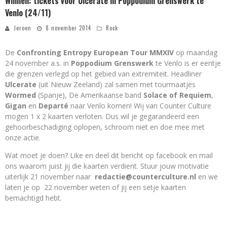
Winnen: tickets voor Ulcerate in Poppodium Grenswerk te
Venlo (24/11)
Jeroen
8 november 2014
Rock
De
Confronting Entropy European Tour MMXIV
op maandag
24 november a.s. in
Poppodium
Grenswerk
te Venlo is er eentje
die grenzen verlegd op het gebied van extremiteit. Headliner
Ulcerate
(uit Nieuw Zeeland) zal samen met tourmaatjes
Wormed
(Spanje), De Amerikaanse band
Solace of Requiem
,
Gigan
en
Departé
naar Venlo komen! Wij van Counter Culture
mogen 1 x 2 kaarten verloten. Dus wil je gegarandeerd een
gehoorbeschadiging oplopen, schroom niet en doe mee met
onze actie.
Wat moet je doen? Like en deel dit bericht op facebook en mail
ons waarom juist jij die kaarten verdient. Stuur jouw motivatie
uiterlijk 21 november naar
redactie@counterculture.nl
en we
laten je op 22 november weten of jij een setje kaarten
bemachtigd hebt.