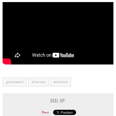
grenswerk
ulcerate
wormed
DEEL OP: