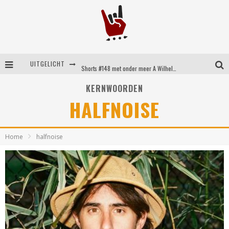
UITGELICHT
Shorts #148 met onder meer A Wilhelm Scream, Static Dress, Vovoid en Super Sometimes
Emocore kopstukken van Koyo pakken alle ruimte op energieke ‘Barely Here’
KERNWOORDEN
HALFNOISE
Britse emorockers van Basement maken tweede comeback met het indrukwekkende ‘Wired’
Shorts #149 met onder meer No Cure, Eva Under Fire, The Hu en Sleeping With Sirens
Home
halfnoise