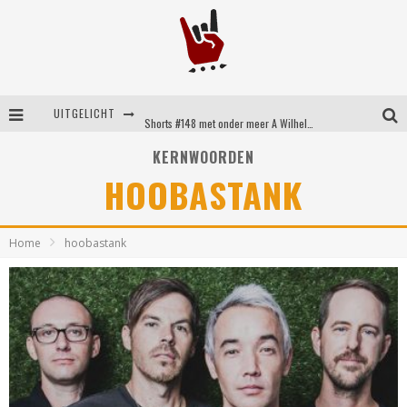
UITGELICHT
Shorts #148 met onder meer A Wilhelm Scream, Static Dress, Vovoid en Super Sometimes
Emocore kopstukken van Koyo pakken alle ruimte op energieke ‘Barely Here’
KERNWOORDEN
HOOBASTANK
Britse emorockers van Basement maken tweede comeback met het indrukwekkende ‘Wired’
Shorts #149 met onder meer No Cure, Eva Under Fire, The Hu en Sleeping With Sirens
Home
hoobastank