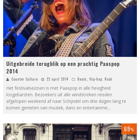
Uitgebreide terugblik op een prachtig Paaspop
2014
Counter Culture
22 april 2014
Beats
,
Hip-hop
,
Rock
Het festivalseizoen is met Paaspop in alle hevigheid
losgebarsten. Bezoekers uit alle windstreken reisden
afgelopen weekend af naar Schijndel om drie dagen lang te
komen genieten van muziek, dans en entertainme
...
69
%