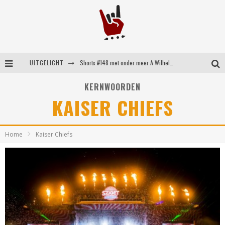
UITGELICHT
Shorts #148 met onder meer A Wilhelm Scream, Static Dress, Vovoid en Super Sometimes
Emocore kopstukken van Koyo pakken alle ruimte op energieke ‘Barely Here’
KERNWOORDEN
KAISER CHIEFS
Britse emorockers van Basement maken tweede comeback met het indrukwekkende ‘Wired’
Shorts #149 met onder meer No Cure, Eva Under Fire, The Hu en Sleeping With Sirens
Home
Kaiser Chiefs