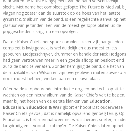
daar waren de laatste langspelers van de band verschrikkelijk
slecht. Met name het compleet gefopte The Future is Medival, bij
vlagen nog zoeter dan de zuurstok op de hoes van het laatste
greatest hits
album van de band, is een regelrechte aanval op het
glazuur van je tanden. Een van de meest geflopte platen uit de
popgeschiedenis krijgt nu een opvolger.
Dat de Kaiser Chiefs het spoor compleet zeker vijf jaar geleden
compleet is kwijtgeraakt is wel duidelijk en dus moest er iets
gebeuren. Liedjesschrijver, drummer en bandleider Nick Hodgons
had geen vertrouwen meer in een goede afloop en besloot eind
2012 de band te verlaten. Zonder hem ging de band, die het van
de muzikaliteit van Wilson en zijn overgebleven maten sowieso al
nooit moest hebben, werken aan een nieuwe plaat.
Of er na deze opbeurende introductie nog iemand echt op zit te
wachten op een nieuw album van de Kaiser Chiefs valt te bezien,
maar bij het horen van de eerste klanken van
Education,
Education, Education & War
gloort er hoop! Dat ouderwetse
Kaiser Chiefs-gevoel, dat is namelijk opvallend genoeg terug. Op
Education… is het allemaal weer net wat scherper, sneller, minder
langdradig en – vooral – catchy’er. De Kaiser Chiefs laten op het