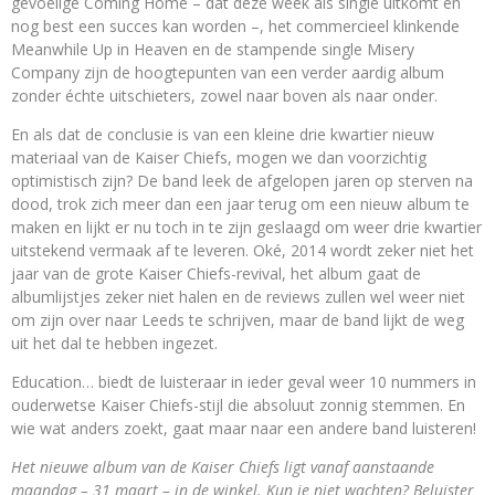
gevoelige Coming Home – dat deze week als single uitkomt en
nog best een succes kan worden –, het commercieel klinkende
Meanwhile Up in Heaven en de stampende single Misery
Company zijn de hoogtepunten van een verder aardig album
zonder échte uitschieters, zowel naar boven als naar onder.
En als dat de conclusie is van een kleine drie kwartier nieuw
materiaal van de Kaiser Chiefs, mogen we dan voorzichtig
optimistisch zijn? De band leek de afgelopen jaren op sterven na
dood, trok zich meer dan een jaar terug om een nieuw album te
maken en lijkt er nu toch in te zijn geslaagd om weer drie kwartier
uitstekend vermaak af te leveren. Oké, 2014 wordt zeker niet het
jaar van de grote Kaiser Chiefs-revival, het album gaat de
albumlijstjes zeker niet halen en de reviews zullen wel weer niet
om zijn over naar Leeds te schrijven, maar de band lijkt de weg
uit het dal te hebben ingezet.
Education… biedt de luisteraar in ieder geval weer 10 nummers in
ouderwetse Kaiser Chiefs-stijl die absoluut zonnig stemmen. En
wie wat anders zoekt, gaat maar naar een andere band luisteren!
Het nieuwe album van de Kaiser Chiefs ligt vanaf aanstaande
maandag – 31 maart – in de winkel. Kun je niet wachten? Beluister