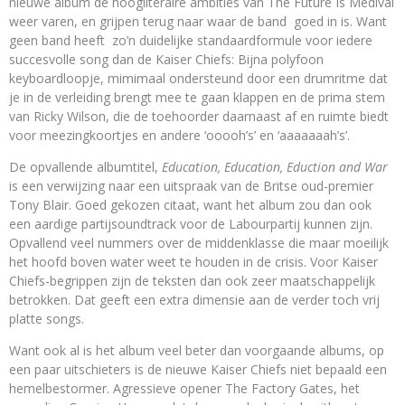
nieuwe album de hoogliteraire ambities van The Future Is Medival
weer varen, en grijpen terug naar waar de band goed in is. Want
geen band heeft zo’n duidelijke standaardformule voor iedere
succesvolle song dan de Kaiser Chiefs: Bijna polyfoon
keyboardloopje, mimimaal ondersteund door een drumritme dat
je in de verleiding brengt mee te gaan klappen en de prima stem
van Ricky Wilson, die de toehoorder daarnaast af en ruimte biedt
voor meezingkoortjes en andere ‘ooooh’s’ en ‘aaaaaaah’s’.
De opvallende albumtitel,
Education, Education, Eduction and War
is een verwijzing naar een uitspraak van de Britse oud-premier
Tony Blair. Goed gekozen citaat, want het album zou dan ook
een aardige partijsoundtrack voor de Labourpartij kunnen zijn.
Opvallend veel nummers over de middenklasse die maar moeilijk
het hoofd boven water weet te houden in de crisis. Voor Kaiser
Chiefs-begrippen zijn de teksten dan ook zeer maatschappelijk
betrokken. Dat geeft een extra dimensie aan de verder toch vrij
platte songs.
Want ook al is het album veel beter dan voorgaande albums, op
een paar uitschieters is de nieuwe Kaiser Chiefs niet bepaald een
hemelbestormer. Agressieve opener The Factory Gates, het