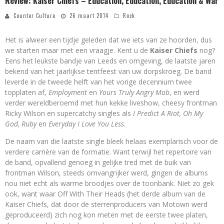
Review: Kaiser Chiefs – Education, Education, Education & War
Counter Culture
26 maart 2014
Rock
Het is alweer een tijdje geleden dat we iets van ze hoorden, dus
we starten maar met een vraagje. Kent u de
Kaiser Chiefs
nog?
Eens het leukste bandje van Leeds en omgeving, de laatste jaren
bekend van het jaarlijkse tentfeest van uw dorpskroeg. De band
leverde in de tweede helft van het vorige decennium twee
topplaten af,
Employment
en
Yours Truly Angry Mob
, en werd
verder wereldberoemd met hun kekke liveshow, cheesy frontman
Ricky Wilson en supercatchy singles als
I Predict A Riot, Oh My
God, Ruby
en
Everyday I Love You Less
.
De naam van die laatste single bleek helaas exemplarisch voor de
verdere carrière van de formatie. Want terwijl het repertoire van
de band, opvallend genoeg in gelijke tred met de buik van
frontman Wilson, steeds omvangrijker werd, gingen de albums
nou niet echt als warme broodjes over de toonbank. Niet zo gek
ook, want waar Off With Their Heads (het derde album van de
Kaiser Chiefs, dat door de sterrenproducers van Motown werd
geproduceerd) zich nog kon meten met de eerste twee platen,