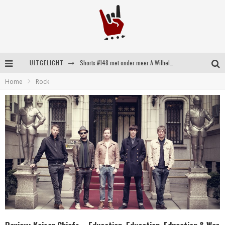
UITGELICHT
Shorts #148 met onder meer A Wilhelm Scream, Static Dress, Vovoid en Super Sometimes
Home
Rock
Emocore kopstukken van Koyo pakken alle ruimte op energieke ‘Barely Here’
Britse emorockers van Basement maken tweede comeback met het indrukwekkende ‘Wired’
Shorts #149 met onder meer No Cure, Eva Under Fire, The Hu en Sleeping With Sirens