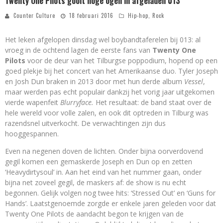
Twenty One Pilots gooit hoge ogen in afgeladen 013
Counter Culture
18 februari 2016
Hip-hop
,
Rock
Het leken afgelopen dinsdag wel boybandtaferelen bij 013: al
vroeg in de ochtend lagen de eerste fans van
Twenty One
Pilots
voor de deur van het Tilburgse poppodium, hopend op een
goed plekje bij het concert van het Amerikaanse duo. Tyler Joseph
en Josh Dun braken in 2013 door met hun derde album
Vessel
,
maar werden pas echt populair dankzij het vorig jaar uitgekomen
vierde wapenfeit
Blurryface.
Het resultaat: de band staat over de
hele wereld voor volle zalen, en ook dit optreden in Tilburg was
razendsnel uitverkocht. De verwachtingen zijn dus
hooggespannen.
Even na negenen doven de lichten. Onder bijna oorverdovend
gegil komen een gemaskerde Joseph en Dun op en zetten
‘Heavydirtysoul’ in. Aan het eind van het nummer gaan, onder
bijna net zoveel gegil, de maskers af: de show is nu echt
begonnen. Gelijk volgen nog twee hits: ‘Stressed Out’ en ‘Guns for
Hands’. Laatstgenoemde zorgde er enkele jaren geleden voor dat
Twenty One Pilots de aandacht begon te krijgen van de