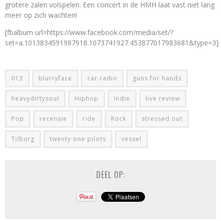
grotere zalen volspelen. Een concert in de HMH laat vast niet lang
meer op zich wachten!
[fbalbum url=https://www.facebook.com/media/set/?
set=a.1013834591987918.1073741927.453877017983681&type=3]
013
blurryface
car radio
guns for hands
heavydirtysoul
Hiphop
Indie
live review
Pop
recensie
ride
Rock
stressed out
Tilburg
twenty one pilots
vessel
DEEL OP: