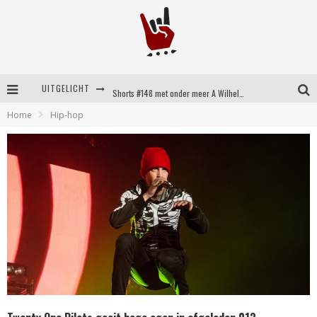
UITGELICHT
Shorts #148 met onder meer A Wilhelm Scream, Static Dress, Vovoid en Super Sometimes
Home
Hip-hop
Emocore kopstukken van Koyo pakken alle ruimte op energieke ‘Barely Here’
Britse emorockers van Basement maken tweede comeback met het indrukwekkende ‘Wired’
Shorts #149 met onder meer No Cure, Eva Under Fire, The Hu en Sleeping With Sirens