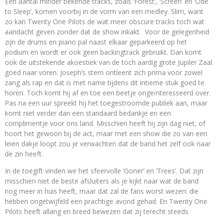
Een aantal minder bekende tracks, zoals ‘Forest’, ‘Screen’ en ‘Ode
to Sleep’, komen voorbij in de vorm van een medley. Slim, want
zo kan Twenty One Pilots de wat meer obscure tracks toch wat
aandacht geven zonder dat de show inkakt. Voor de gelegenheid
zijn de drums en piano pal naast elkaar geparkeerd op het
podium en wordt er ook geen backingtrack gebruikt. Dan komt
ook de uitstekende akoestiek van de toch aardig grote Jupiler Zaal
goed naar voren. Joseph’s stem ontleent zich prima voor zowel
zang als rap en dat is met name tijdens dit intieme stuk goed te
horen. Toch komt hij af en toe een beetje ongeïnteresseerd over.
Pas na een uur spreekt hij het toegestroomde publiek aan, maar
komt niet verder dan een standaard bedankje en een
complimentje voor ons land. Misschien heeft hij zijn dag niet, of
hoort het gewoon bij de act, maar met een show die zo van een
leien dakje loopt zou je verwachten dat de band het zelf ook naar
de zin heeft.
In de toegift vinden we het sfeervolle ‘Goner’ en ‘Trees’. Dat zijn
misschien niet de beste afsluiters als je kijkt naar wat de band
nog meer in huis heeft, maar dat zal de fans worst wezen: die
hebben ongetwijfeld een prachtige avond gehad. En Twenty One
Pilots heeft allang en breed bewezen dat zij terecht steeds