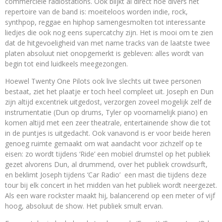
commerciële radiostations. Ook blijkt al direct hoe divers het
repertoire van de band is: moeiteloos worden indie, rock,
synthpop, reggae en hiphop samengesmolten tot interessante
liedjes die ook nog eens supercatchy zijn. Het is mooi om te zien
dat de hitgevoeligheid van met name tracks van de laatste twee
platen absoluut niet onopgemerkt is gebleven: alles wordt van
begin tot eind luidkeels meegezongen.
Hoewel Twenty One Pilots ook live slechts uit twee personen
bestaat, ziet het plaatje er toch heel compleet uit. Joseph en Dun
zijn altijd excentriek uitgedost, verzorgen zoveel mogelijk zelf de
instrumentatie (Dun op drums, Tyler op voornamelijk piano) en
komen altijd met een zeer theatrale, entertainende show die tot
in de puntjes is uitgedacht. Ook vanavond is er voor beide heren
genoeg ruimte gemaakt om wat aandacht voor zichzelf op te
eisen: zo wordt tijdens ‘Ride’ een mobiel drumstel op het publiek
gezet alvorens Dun, al drummend, over het publiek crowdsurft,
en beklimt Joseph tijdens ‘Car Radio’ een mast die tijdens deze
tour bij elk concert in het midden van het publiek wordt neergezet.
Als een ware rockster maakt hij, balancerend op een meter of vijf
hoog, absoluut de show. Het publiek smult ervan.