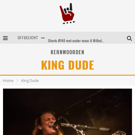
UITGELICHT
Shorts #148 met onder meer A Wilhelm Scream, Static Dress, Vovoid en Super Sometimes
Emocore kopstukken van Koyo pakken alle ruimte op energieke ‘Barely Here’
KERNWOORDEN
KING DUDE
Britse emorockers van Basement maken tweede comeback met het indrukwekkende ‘Wired’
Shorts #149 met onder meer No Cure, Eva Under Fire, The Hu en Sleeping With Sirens
Home
King Dude