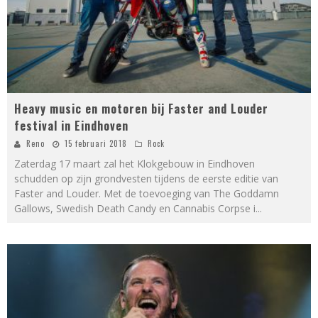
Heavy music en motoren bij Faster and Louder
festival in Eindhoven
Reno
15 februari 2018
Rock
Zaterdag 17 maart zal het Klokgebouw in Eindhoven
schudden op zijn grondvesten tijdens de eerste editie van
Faster and Louder. Met de toevoeging van The Goddamn
Gallows, Swedish Death Candy en Cannabis Corpse i
...