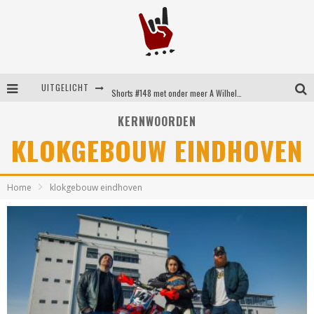
UITGELICHT
Shorts #148 met onder meer A Wilhelm Scream, Static Dress, Vovoid en Super Sometimes
Emocore kopstukken van Koyo pakken alle ruimte op energieke ‘Barely Here’
KERNWOORDEN
KLOKGEBOUW EINDHOVEN
Britse emorockers van Basement maken tweede comeback met het indrukwekkende ‘Wired’
Shorts #149 met onder meer No Cure, Eva Under Fire, The Hu en Sleeping With Sirens
Home
klokgebouw eindhoven