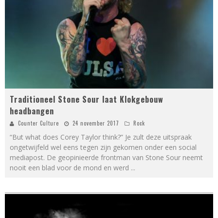
Traditioneel Stone Sour laat Klokgebouw
headbangen
Counter Culture
24 november 2017
Rock
“But what does Corey Taylor think?” Je zult deze uitspraak
ongetwijfeld wel eens tegen zijn gekomen onder een social
mediapost. De geopinieerde frontman van Stone Sour neemt
nooit een blad voor de mond en werd
...