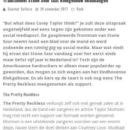
Traditioneel Stone Sour laat Klokgebouw headbangen
Counter Culture
24 november 2017
Rock
“But what does Corey Taylor think?” Je zult deze uitspraak
ongetwijfeld wel eens tegen zijn gekomen onder een
social mediapost. De geopinieerde frontman van Stone
Sour neemt nooit een blad voor de mond en werd
zodoende een
running gag
op social media. Maar wat vindt
hij ervan dat Stone Sour vandaag voor het eerst sinds
maar liefst vijf jaar in Nederland is? Toch zijn de
Amerikaanse hardrockers er alleen maar populairder op
geworden, dus mogen ze zich wagen aan het Eindhovense
Klokgebouw. En als kers op de taart is ook nog eens The
Pretty Reckless meegenomen als support.
The Pretty Reckless
The Pretty Reckless
verkoopt zelf ook met gemak zalen uit in
Nederland, dus de band van zangeres en actrice Taylor Momsen
mag met recht een support van formaat worden genoemd.
Momsen is een uitstekende zangeres voorzien van een enorm
diepe, rauwe stem die doet denken aan Courtney Love. Muzikaal