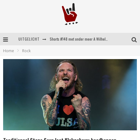
UITGELICHT
Shorts #148 met onder meer A Wilhelm Scream, Static Dress, Vovoid en Super Sometimes
Home
Rock
Emocore kopstukken van Koyo pakken alle ruimte op energieke ‘Barely Here’
Britse emorockers van Basement maken tweede comeback met het indrukwekkende ‘Wired’
Shorts #149 met onder meer No Cure, Eva Under Fire, The Hu en Sleeping With Sirens