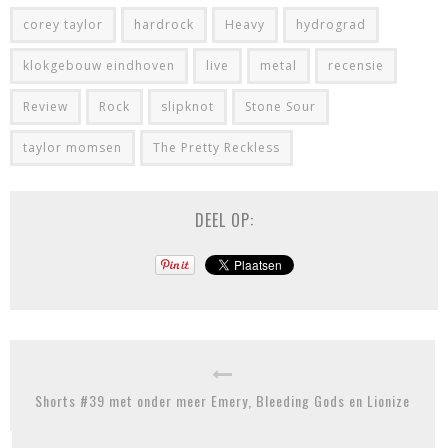
corey taylor
hardrock
Heavy
hydrograd
klokgebouw eindhoven
live
metal
recensie
Review
Rock
slipknot
Stone Sour
taylor momsen
The Pretty Reckless
DEEL OP:
Shorts #39 met onder meer Emery, Bleeding Gods en Lionize