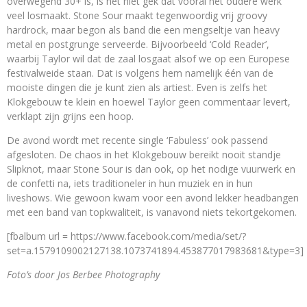
overwegend 30+ is, is het niet gek dat vooral het oudere werk
veel losmaakt. Stone Sour maakt tegenwoordig vrij groovy
hardrock, maar begon als band die een mengseltje van heavy
metal en postgrunge serveerde. Bijvoorbeeld ‘Cold Reader’,
waarbij Taylor wil dat de zaal losgaat alsof we op een Europese
festivalweide staan. Dat is volgens hem namelijk één van de
mooiste dingen die je kunt zien als artiest. Even is zelfs het
Klokgebouw te klein en hoewel Taylor geen commentaar levert,
verklapt zijn grijns een hoop.
De avond wordt met recente single ‘Fabuless’ ook passend
afgesloten. De chaos in het Klokgebouw bereikt nooit standje
Slipknot, maar Stone Sour is dan ook, op het nodige vuurwerk en
de confetti na, iets traditioneler in hun muziek en in hun
liveshows. Wie gewoon kwam voor een avond lekker headbangen
met een band van topkwaliteit, is vanavond niets tekortgekomen.
[fbalbum url = https://www.facebook.com/media/set/?
set=a.1579109002127138.1073741894.453877017983681&type=3]
Foto’s door Jos Berbee Photography