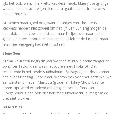
lijkt het ook, want The Pretty Reckless maakt bluesy postgrunge
waarbij de aandacht eigenlijk meer uitgaat naar de frontvrouw
dan de muziek.
Misschien maar goed ook, want de liedjes van The Pretty
Reckless hebben niet zoveel om het lijf. Een uur lang mogen de
paar duizend bezoekers luisteren naar liedjes over naar de hel
gaan. De duivelshoorntjes kunnen dus al lekker de lucht in, maar
iets meer diepgang had niet misstaan.
Stone Sour
Stone Sour
trok begin dit jaar weer de studio in nadat zanger en
oprichter Taylor klaar was met touren met
Slipknot.
Dat
resulteerde in het zesde studioalbum
Hydrograd
, dat deze zomer
het levenslicht zag. Deze plaat, waarop ook voor het eerst nieuwe
aanwinsten Christian Martucci (gitaar) en Johny Chow (bas) te
horen zijn, werd wisselend ontvangen door de fans. Het
Klokgebouw is dan ook niet helemaal uitverkocht, al mag dat de
pret niet drukken.
Echte muziek