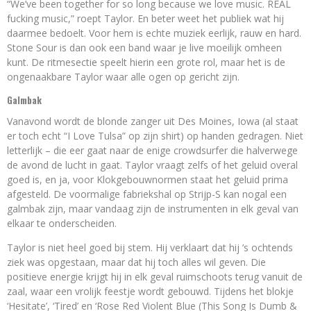
“We’ve been together for so long because we love music. REAL
fucking music,” roept Taylor. En beter weet het publiek wat hij
daarmee bedoelt. Voor hem is echte muziek eerlijk, rauw en hard.
Stone Sour is dan ook een band waar je live moeilijk omheen
kunt. De ritmesectie speelt hierin een grote rol, maar het is de
ongenaakbare Taylor waar alle ogen op gericht zijn.
Galmbak
Vanavond wordt de blonde zanger uit Des Moines, Iowa (al staat
er toch echt “I Love Tulsa” op zijn shirt) op handen gedragen. Niet
letterlijk – die eer gaat naar de enige crowdsurfer die halverwege
de avond de lucht in gaat. Taylor vraagt zelfs of het geluid overal
goed is, en ja, voor Klokgebouwnormen staat het geluid prima
afgesteld. De voormalige fabriekshal op Strijp-S kan nogal een
galmbak zijn, maar vandaag zijn de instrumenten in elk geval van
elkaar te onderscheiden.
Taylor is niet heel goed bij stem. Hij verklaart dat hij ’s ochtends
ziek was opgestaan, maar dat hij toch alles wil geven. Die
positieve energie krijgt hij in elk geval ruimschoots terug vanuit de
zaal, waar een vrolijk feestje wordt gebouwd. Tijdens het blokje
‘Hesitate’, ‘Tired’ en ‘Rose Red Violent Blue (This Song Is Dumb &