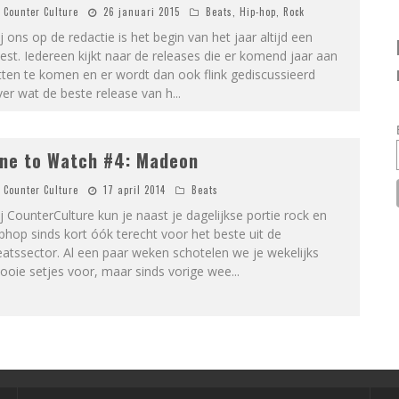
Counter Culture
26 januari 2015
Beats
,
Hip-hop
,
Rock
j ons op de redactie is het begin van het jaar altijd een
est. Iedereen kijkt naar de releases die er komend jaar aan
tten te komen en er wordt dan ook flink gediscussieerd
er wat de beste release van h
...
ne to Watch #4: Madeon
Counter Culture
17 april 2014
Beats
j CounterCulture kun je naast je dagelijkse portie rock en
phop sinds kort óók terecht voor het beste uit de
atssector. Al een paar weken schotelen we je wekelijks
ooie setjes voor, maar sinds vorige wee
...