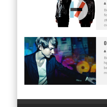
Bi
fe
zi
ov
O
Bi
hi
be
m