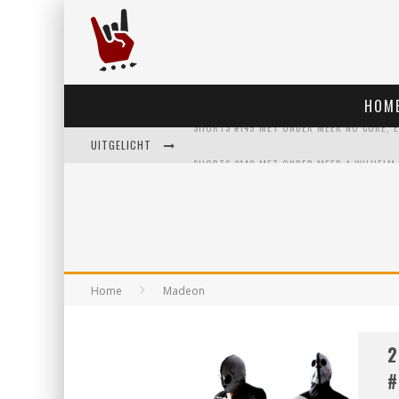
HOM
UITGELICHT
Home
Madeon
2
#