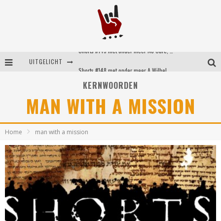
Shorts #149 met onder meer No Cure, Eva Under Fire, The Hu en Sleeping With Sirens
UITGELICHT
Shorts #148 met onder meer A Wilhelm Scream, Static Dress, Vovoid en Super Sometimes
KERNWOORDEN
Emocore kopstukken van Koyo pakken alle ruimte op energieke ‘Barely Here’
MAN WITH A MISSION
Britse emorockers van Basement maken tweede comeback met het indrukwekkende ‘Wired’
Home
man with a mission