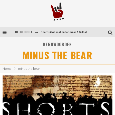
UITGELICHT
Shorts #148 met onder meer A Wilhelm Scream, Static Dress, Vovoid en Super Sometimes
Emocore kopstukken van Koyo pakken alle ruimte op energieke ‘Barely Here’
KERNWOORDEN
MINUS THE BEAR
Britse emorockers van Basement maken tweede comeback met het indrukwekkende ‘Wired’
Shorts #149 met onder meer No Cure, Eva Under Fire, The Hu en Sleeping With Sirens
Home
minus the bear