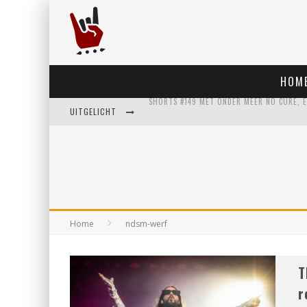
HOM
UITGELICHT
Home
ndsm-werf
T
r