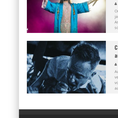
On
ja
A
so
C
a
A
ve
vo
a