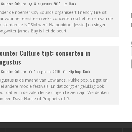
Counter Culture
8 augustus 2019
Rock
der de noemer City Sounds organiseert Friendly Fire dit
ar voor het eerst een reeks concerten op het terrein van de
msterdamse NDSM-werf. Na popidool Jessie J en singer-
ngwriter James Bay is het de beurt
...
ounter Culture tipt: concerten in
ugustus
Counter Culture
1 augustus 2019
Hip-hop
,
Rock
ugustus is de maand van Lowlands, Pukkelpop, Sziget en
el andere mooie festivals. En dat zorgt er gelukkig ook
or dat er in de zalen leuke dingen te zien zijn. We denken
an een Dave Hause of Prophets of R
...