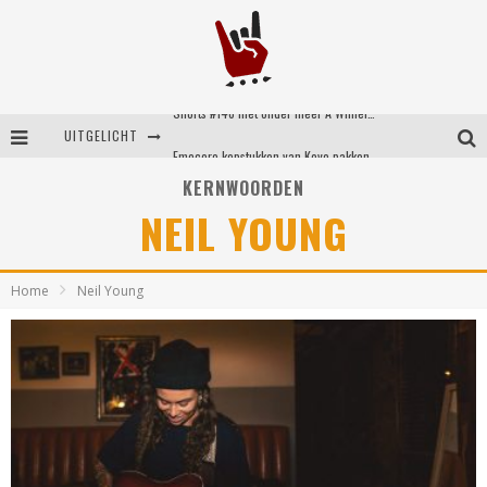
Shorts #148 met onder meer A Wilhelm Scream, Static Dress, Vovoid en Super Sometimes
UITGELICHT
Emocore kopstukken van Koyo pakken alle ruimte op energieke ‘Barely Here’
KERNWOORDEN
Britse emorockers van Basement maken tweede comeback met het indrukwekkende ‘Wired’
NEIL YOUNG
Shorts #149 met onder meer No Cure, Eva Under Fire, The Hu en Sleeping With Sirens
Home
Neil Young