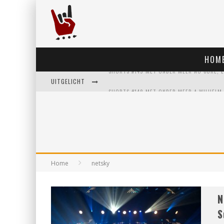
HOM
UITGELICHT
Home
netsky
N
S