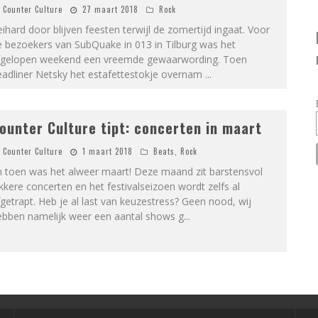
Counter Culture
27 maart 2018
Rock
ihard door blijven feesten terwijl de zomertijd ingaat. Voor
e bezoekers van SubQuake in 013 in Tilburg was het
fgelopen weekend een vreemde gewaarwording. Toen
eadliner Netsky het estafettestokje overnam
...
ounter Culture tipt: concerten in maart
Counter Culture
1 maart 2018
Beats
,
Rock
n toen was het alweer maart! Deze maand zit barstensvol
kkere concerten en het festivalseizoen wordt zelfs al
getrapt. Heb je al last van keuzestress? Geen nood, wij
ebben namelijk weer een aantal shows g
...