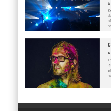
Ke
d
a
h
C
E
le
af
h