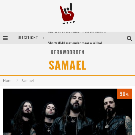
Shorts #149 met onder meer No Cure, Eva Under Fire, The Hu en Sleeping With Sirens
UITGELICHT
Shorts #148 met onder meer A Wilhelm Scream, Static Dress, Vovoid en Super Sometimes
KERNWOORDEN
Emocore kopstukken van Koyo pakken alle ruimte op energieke ‘Barely Here’
SAMAEL
Britse emorockers van Basement maken tweede comeback met het indrukwekkende ‘Wired’
Home
Samael
90
%