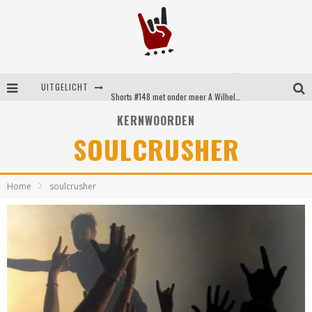
Shorts #149 met onder meer No Cure, Eva Under Fire, The Hu en Sleeping With Sirens
UITGELICHT
Shorts #148 met onder meer A Wilhelm Scream, Static Dress, Vovoid en Super Sometimes
KERNWOORDEN
Emocore kopstukken van Koyo pakken alle ruimte op energieke ‘Barely Here’
SOULCRUSHER
Britse emorockers van Basement maken tweede comeback met het indrukwekkende ‘Wired’
Home
soulcrusher