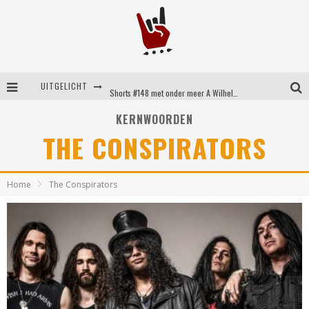
UITGELICHT
Shorts #148 met onder meer A Wilhelm Scream, Static Dress, Vovoid en Super Sometimes
Emocore kopstukken van Koyo pakken alle ruimte op energieke ‘Barely Here’
KERNWOORDEN
THE CONSPIRATORS
Britse emorockers van Basement maken tweede comeback met het indrukwekkende ‘Wired’
Shorts #149 met onder meer No Cure, Eva Under Fire, The Hu en Sleeping With Sirens
Home
The Conspirators