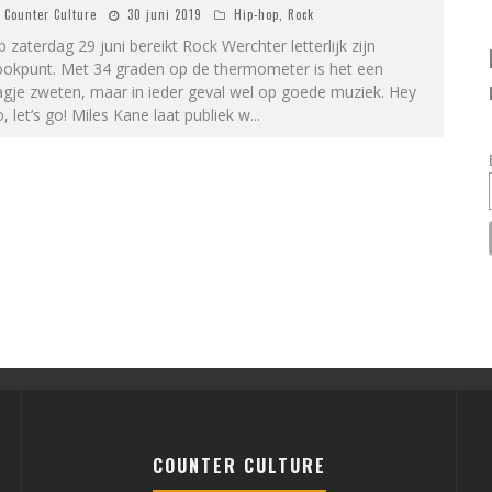
Counter Culture
30 juni 2019
Hip-hop
,
Rock
 zaterdag 29 juni bereikt Rock Werchter letterlijk zijn
ookpunt. Met 34 graden op de thermometer is het een
agje zweten, maar in ieder geval wel op goede muziek. Hey
, let’s go! Miles Kane laat publiek w
...
COUNTER CULTURE