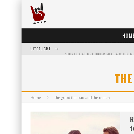
HOM
UITGELICHT
THE
Home
the good the bad and the queen
R
f