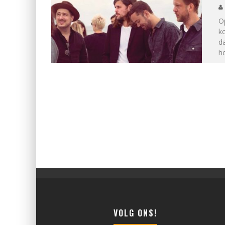
Op
k
d
ho
VOLG ONS!