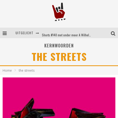
UITGELICHT
Shorts #148 met onder meer A Wilhelm Scream, Static Dress, Vovoid en Super Sometimes
Emocore kopstukken van Koyo pakken alle ruimte op energieke ‘Barely Here’
KERNWOORDEN
THE STREETS
Britse emorockers van Basement maken tweede comeback met het indrukwekkende ‘Wired’
Shorts #149 met onder meer No Cure, Eva Under Fire, The Hu en Sleeping With Sirens
Home
the streets