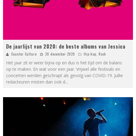
De jaarlijst van 2020: de beste albums van Jessica
Counter Culture
20 december 2020
Hip-hop
,
Rock
Het jaar zit er weer bijna op en dus is het tijd om de balans
op te maken. En wat voor een jaar. Vrijwel alle festivals en
concerten werden geschrapt als gevolg van COVID-19. Jullie
redacteuren misten dan ook d
...