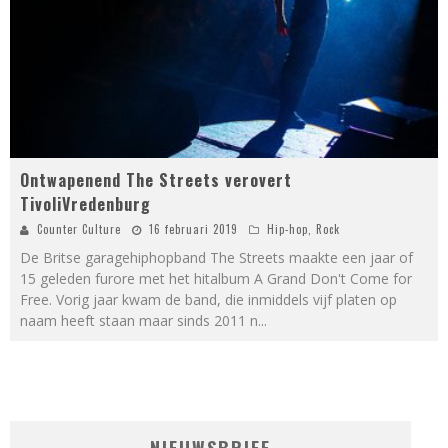
Ontwapenend The Streets verovert
TivoliVredenburg
Counter Culture
16 februari 2019
Hip-hop
,
Rock
De Britse garagehiphopband The Streets maakte een jaar of
15 geleden furore met het hitalbum A Grand Don't Come for
Free. Vorig jaar kwam de band, die inmiddels vijf platen op
naam heeft staan maar sinds 2011 n
...
NIEUWSBRIEF