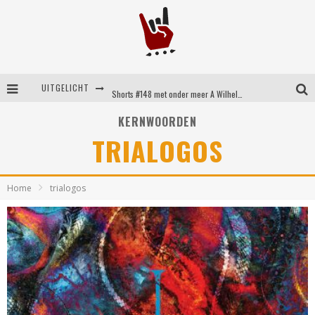
UITGELICHT
Shorts #148 met onder meer A Wilhelm Scream, Static Dress, Vovoid en Super Sometimes
Emocore kopstukken van Koyo pakken alle ruimte op energieke ‘Barely Here’
KERNWOORDEN
TRIALOGOS
Britse emorockers van Basement maken tweede comeback met het indrukwekkende ‘Wired’
Shorts #149 met onder meer No Cure, Eva Under Fire, The Hu en Sleeping With Sirens
Home
trialogos