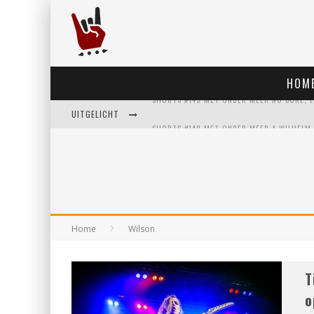
HOM
UITGELICHT
Home
Wilson
T
o