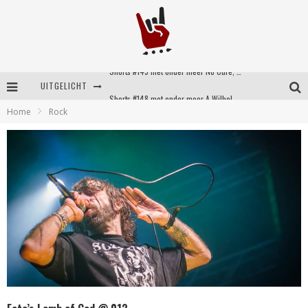
UITGELICHT
Shorts #148 met onder meer A Wilhelm Scream, Static Dress, Vovoid en Super Sometimes
Home
Rock
Emocore kopstukken van Koyo pakken alle ruimte op energieke ‘Barely Here’
Britse emorockers van Basement maken tweede comeback met het indrukwekkende ‘Wired’
Shorts #149 met onder meer No Cure, Eva Under Fire, The Hu en Sleeping With Sirens