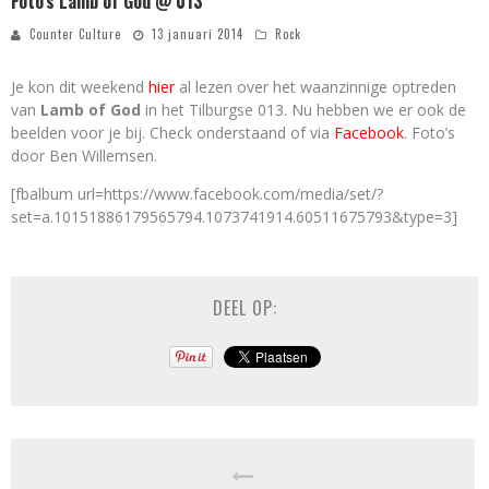
Foto’s Lamb of God @ 013
Counter Culture
13 januari 2014
Rock
Je kon dit weekend
hier
al lezen over het waanzinnige optreden
van
Lamb of God
in het Tilburgse 013. Nu hebben we er ook de
beelden voor je bij. Check onderstaand of via
Facebook
. Foto’s
door Ben Willemsen.
[fbalbum url=https://www.facebook.com/media/set/?
set=a.10151886179565794.1073741914.60511675793&type=3]
DEEL OP: