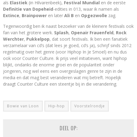
als
Elastiek
(in Hilvarenbeek),
Festival Mundial
en de eerste
Definitie van Dopeheid
-edities in 013, waar ik namen als
Extince
,
Brainpower
en later
Ali B
en
Opgezwolle
zag.
Tegenwoordig ben ik naast bezoeker van de kleinere festivals ook
fan van het grotere werk.
Splash
,
Openair Frauenfeld
,
Rock
Werchter
,
Pukkelpop
, dat soort festivals. Ik ben een fanatiek
verzamelaar van cd’s (dat lees je goed, cd’s ja), schrijf sinds 2012
regelmatig over het genre (voor Hiphop In Je Smoel) en nu dus
ook voor Counter Culture. Ik prijs veel initiatieven, want hiphop
blijkt, ondanks de enorme groei en de populariteit onder
jongeren, nog wel eens een overgeslagen genre te zijn in de
media en dat mag best veranderen wat mij betreft. Hopelijk
draagt Counter Culture een steentje bij in die verandering.
Bowie van Loon
Hip-hop
Voorstelrondje
DEEL OP: