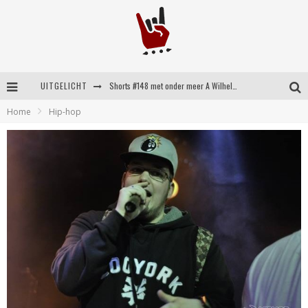
UITGELICHT
Shorts #148 met onder meer A Wilhelm Scream, Static Dress, Vovoid en Super Sometimes
Home
Hip-hop
Emocore kopstukken van Koyo pakken alle ruimte op energieke ‘Barely Here’
Britse emorockers van Basement maken tweede comeback met het indrukwekkende ‘Wired’
Shorts #149 met onder meer No Cure, Eva Under Fire, The Hu en Sleeping With Sirens