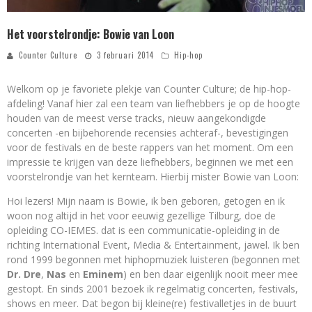
Het voorstelrondje: Bowie van Loon
Counter Culture
3 februari 2014
Hip-hop
Welkom op je favoriete plekje van Counter Culture; de hip-hop-
afdeling! Vanaf hier zal een team van liefhebbers je op de hoogte
houden van de meest verse tracks, nieuw aangekondigde
concerten -en bijbehorende recensies achteraf-, bevestigingen
voor de festivals en de beste rappers van het moment. Om een
impressie te krijgen van deze liefhebbers, beginnen we met een
voorstelrondje van het kernteam. Hierbij mister Bowie van Loon:
Hoi lezers! Mijn naam is Bowie, ik ben geboren, getogen en ik
woon nog altijd in het voor eeuwig gezellige Tilburg, doe de
opleiding CO-IEMES. dat is een communicatie-opleiding in de
richting International Event, Media & Entertainment, jawel. Ik ben
rond 1999 begonnen met hiphopmuziek luisteren (begonnen met
Dr. Dre
,
Nas
en
Eminem
) en ben daar eigenlijk nooit meer mee
gestopt. En sinds 2001 bezoek ik regelmatig concerten, festivals,
shows en meer. Dat begon bij kleine(re) festivalletjes in de buurt