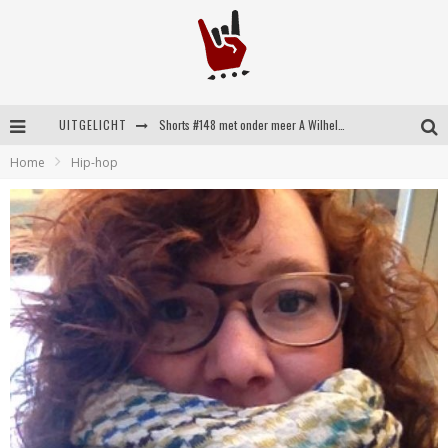
UITGELICHT
Shorts #148 met onder meer A Wilhelm Scream, Static Dress, Vovoid en Super Sometimes
Home
Hip-hop
Emocore kopstukken van Koyo pakken alle ruimte op energieke ‘Barely Here’
Britse emorockers van Basement maken tweede comeback met het indrukwekkende ‘Wired’
Shorts #149 met onder meer No Cure, Eva Under Fire, The Hu en Sleeping With Sirens