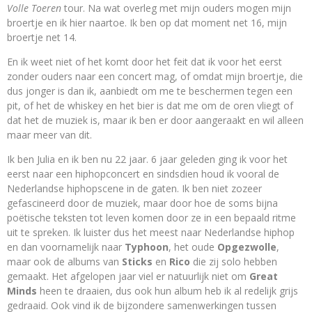
Volle Toeren
tour. Na wat overleg met mijn ouders mogen mijn
broertje en ik hier naartoe. Ik ben op dat moment net 16, mijn
broertje net 14.
En ik weet niet of het komt door het feit dat ik voor het eerst
zonder ouders naar een concert mag, of omdat mijn broertje, die
dus jonger is dan ik, aanbiedt om me te beschermen tegen een
pit, of het de whiskey en het bier is dat me om de oren vliegt of
dat het de muziek is, maar ik ben er door aangeraakt en wil alleen
maar meer van dit.
Ik ben Julia en ik ben nu 22 jaar. 6 jaar geleden ging ik voor het
eerst naar een hiphopconcert en sindsdien houd ik vooral de
Nederlandse hiphopscene in de gaten. Ik ben niet zozeer
gefascineerd door de muziek, maar door hoe de soms bijna
poëtische teksten tot leven komen door ze in een bepaald ritme
uit te spreken. Ik luister dus het meest naar Nederlandse hiphop
en dan voornamelijk naar
Typhoon
, het oude
Opgezwolle
,
maar ook de albums van
Sticks
en
Rico
die zij solo hebben
gemaakt. Het afgelopen jaar viel er natuurlijk niet om
Great
Minds
heen te draaien, dus ook hun album heb ik al redelijk grijs
gedraaid. Ook vind ik de bijzondere samenwerkingen tussen