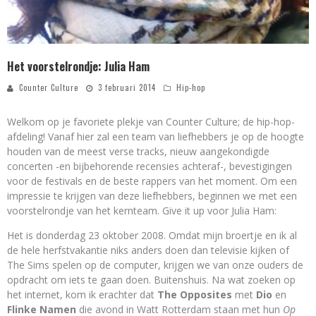
Het voorstelrondje: Julia Ham
Counter Culture
3 februari 2014
Hip-hop
Welkom op je favoriete plekje van Counter Culture; de hip-hop-
afdeling! Vanaf hier zal een team van liefhebbers je op de hoogte
houden van de meest verse tracks, nieuw aangekondigde
concerten -en bijbehorende recensies achteraf-, bevestigingen
voor de festivals en de beste rappers van het moment. Om een
impressie te krijgen van deze liefhebbers, beginnen we met een
voorstelrondje van het kernteam. Give it up voor Julia Ham:
Het is donderdag 23 oktober 2008. Omdat mijn broertje en ik al
de hele herfstvakantie niks anders doen dan televisie kijken of
The Sims spelen op de computer, krijgen we van onze ouders de
opdracht om iets te gaan doen. Buitenshuis. Na wat zoeken op
het internet, kom ik erachter dat
The Opposites
met
Dio
en
Flinke Namen
die avond in Watt Rotterdam staan met hun
Op