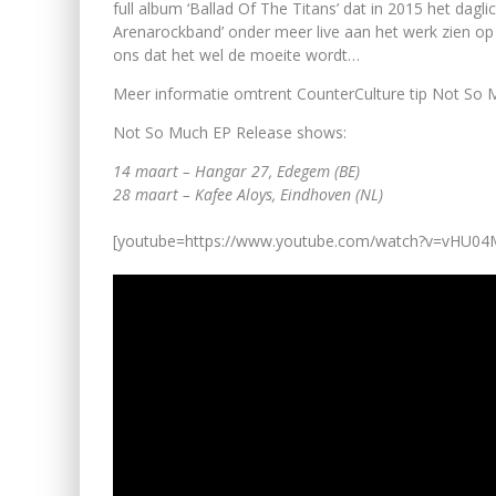
full album ‘Ballad Of The Titans’ dat in 2015 het dagli
Arenarockband’ onder meer live aan het werk zien op 
ons dat het wel de moeite wordt…
Meer informatie omtrent CounterCulture tip Not So 
Not So Much EP Release shows:
14 maart – Hangar 27, Edegem (BE)
28 maart – Kafee Aloys, Eindhoven (NL)
[youtube=https://www.youtube.com/watch?v=vHU0