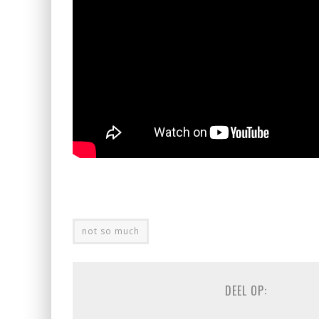
not so much
DEEL OP: