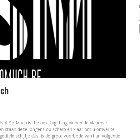
uch
Not So Much is the next big thing binnen de Vlaamse
en staan deze jongens op scherp en klaar om u omver te
etiteld schijfje dus, is de grote voorbode van hun volgende