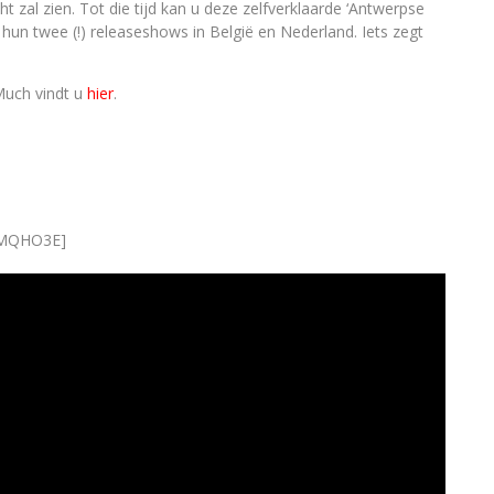
cht zal zien. Tot die tijd kan u deze zelfverklaarde ‘Antwerpse
hun twee (!) releaseshows in België en Nederland. Iets zegt
Much vindt u
hier
.
4MQHO3E]