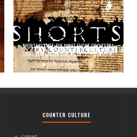
SHORTS#13 MET: THE NIGHT FLIGHT ORCHESTRA,
LIGHT YEARS, SOLUTION .45 EN PATENT PENDING
Frank
4 december 2015
COUNTER CULTURE
Contact