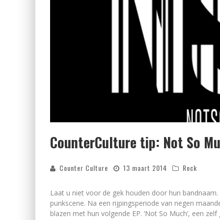
CounterCulture tip: Not So M
Counter Culture
13 maart 2014
Rock
Laat u niet voor de gek houden door hun bandnaam. 
punkscene. Na een rijpingsperiode van negen maand
blazen met hun volgende EP. ‘Not So Much’, een zelf g