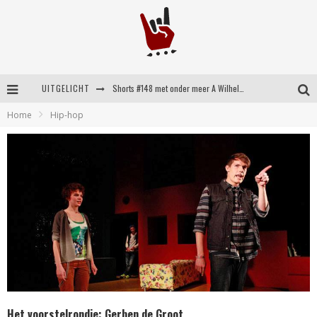
UITGELICHT
Shorts #148 met onder meer A Wilhelm Scream, Static Dress, Vovoid en Super Sometimes
Home
Hip-hop
Emocore kopstukken van Koyo pakken alle ruimte op energieke ‘Barely Here’
Britse emorockers van Basement maken tweede comeback met het indrukwekkende ‘Wired’
Shorts #149 met onder meer No Cure, Eva Under Fire, The Hu en Sleeping With Sirens
Het voorstelrondje: Gerben de Groot