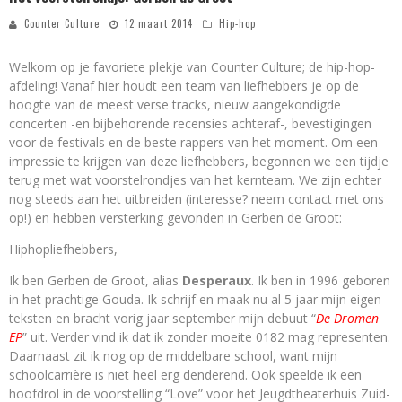
Counter Culture
12 maart 2014
Hip-hop
Welkom op je favoriete plekje van Counter Culture; de hip-hop-
afdeling! Vanaf hier houdt een team van liefhebbers je op de
hoogte van de meest verse tracks, nieuw aangekondigde
concerten -en bijbehorende recensies achteraf-, bevestigingen
voor de festivals en de beste rappers van het moment. Om een
impressie te krijgen van deze liefhebbers, begonnen we een tijdje
terug met wat voorstelrondjes van het kernteam. We zijn echter
nog steeds aan het uitbreiden (interesse? neem contact met ons
op!) en hebben versterking gevonden in Gerben de Groot:
Hiphopliefhebbers,
Ik ben Gerben de Groot, alias
Desperaux
. Ik ben in 1996 geboren
in het prachtige Gouda. Ik schrijf en maak nu al 5 jaar mijn eigen
teksten en bracht vorig jaar september mijn debuut “
De Dromen
EP
” uit. Verder vind ik dat ik zonder moeite 0182 mag representen.
Daarnaast zit ik nog op de middelbare school, want mijn
schoolcarrière is niet heel erg denderend. Ook speelde ik een
hoofdrol in de voorstelling “Love” voor het Jeugdtheaterhuis Zuid-