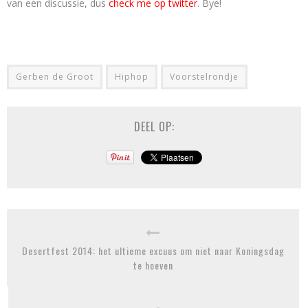
van een discussie, dus
check me op twitter
. Bye!
Gerben de Groot
Hiphop
Voorstelrondje
DEEL OP:
Desertfest 2014: het ultieme excuus om niet naar Koningsdag
te hoeven