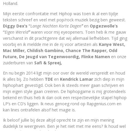
Holland.
Mijn eerste confrontatie met Hiphop was toen ik al een tijdje
teksten schreef en veel met pop/rock muziek bezig ben geweest.
Diggy Dex’s “
Lange Nachten Korte Dagen
”
en
Opgezwolle’s
“
Eigen Wereld
”
waren voor mij eyeopeners. Toen heb ik me gauw
verschanst in dit prachtgenre dat wij allemaal liefhebben. Tijd ging
voorbij en ik meldde me in de rij voor artiesten als
Kanye West,
Mac Miller, Childish Gambino, Chance The Rapper, Odd
Future,
De Jeugd van Tegenwoordig,
Flinke Namen
en onze
zuiderburen van
Safi & Spreej,
En nu begin 2014 ligt mijn oor over de wereld verspreidt en houd
ik alles bij. Zo hebben
TDE
en
Kendrick Lamar
zich diep in mijn
hiphophart gevestigd. Ook ben ik steeds meer gaan schrijven en
mijn eigen style gaan creëren. De hiphopgame is mij grotendeels
bekend en thuis heb ik dan ook een respectievelijke stapel hiphop
LP’s en CD’s liggen. Ik neus genoeg rond op Rapgenius.com en
kan lines ontrafelen alsof het magie is.
Ik beloof jullie bij deze altijd oprecht te zijn en mijn mening
duidelijk te weergeven. Ben je het niet met me eens? Ik houd wel