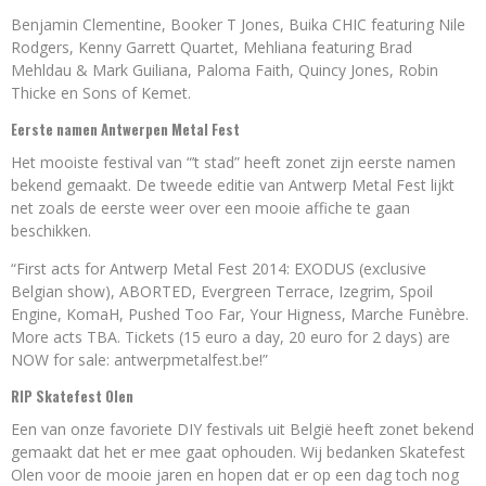
Benjamin Clementine, Booker T Jones, Buika CHIC featuring Nile
Rodgers, Kenny Garrett Quartet, Mehliana featuring Brad
Mehldau & Mark Guiliana, Paloma Faith, Quincy Jones, Robin
Thicke en Sons of Kemet.
Eerste namen Antwerpen Metal Fest
Het mooiste festival van “’t stad” heeft zonet zijn eerste namen
bekend gemaakt. De tweede editie van Antwerp Metal Fest lijkt
net zoals de eerste weer over een mooie affiche te gaan
beschikken.
“First acts for Antwerp Metal Fest 2014: EXODUS (exclusive
Belgian show), ABORTED, Evergreen Terrace, Izegrim, Spoil
Engine, KomaH, Pushed Too Far, Your Higness, Marche Funèbre.
More acts TBA. Tickets (15 euro a day, 20 euro for 2 days) are
NOW for sale: antwerpmetalfest.be!”
RIP Skatefest Olen
Een van onze favoriete DIY festivals uit België heeft zonet bekend
gemaakt dat het er mee gaat ophouden. Wij bedanken Skatefest
Olen voor de mooie jaren en hopen dat er op een dag toch nog