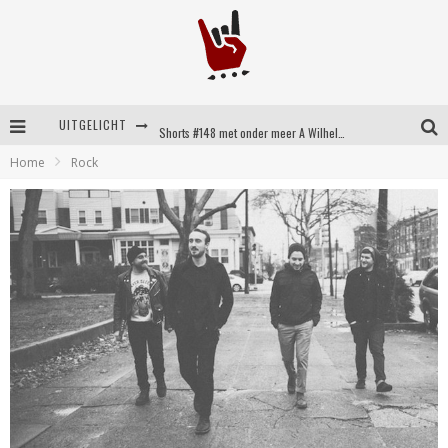
UITGELICHT
Shorts #148 met onder meer A Wilhelm Scream, Static Dress, Vovoid en Super Sometimes
Home
Rock
Emocore kopstukken van Koyo pakken alle ruimte op energieke ‘Barely Here’
Britse emorockers van Basement maken tweede comeback met het indrukwekkende ‘Wired’
Shorts #149 met onder meer No Cure, Eva Under Fire, The Hu en Sleeping With Sirens