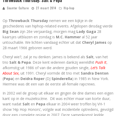
Throwback Thursday: Salt & Pepa
Counter Culture
27 maart 2014
Hip-hop
Op
Throwback Thursday
nemen we een kijkje in de
geschiedenis van hiphop-related events. Afgelopen dinsdag vierde
Big Sean
zijn 26e verjaardag, morgen mag
Lady Gaga
28
kaarsjes uitblazen en zondag is
M.C. Hammer
al 52 jaar
untouchable. We lichten vandaag echter uit dat
Cheryl James
op
28 maart 1966 geboren werd.
Cheryl wie?, zal je nu denken. James is bekend als
Salt
, van het
trio
Salt & Pepa
. Deze kent iedereen dankzij wereldhit
Push It
,
afkomstig uit 1986 of van die andere gouden single,
Let’s Talk
About Sex,
uit 1991. Cheryl vormde dit trio met
Sandra Denton
(
Pepa
) en
Deidra Roper
(DJ
Spinderella
) in 1985 in New York.
Hiermee was dit een van de eerste all-female rapcrews.
In 2002 viel de groep uit elkaar en gingen de drie dames een eigen
kant op in de muziekscène. Dit was echter maar van korte duur,
want nadat
Salt
en
Pepa
elkaar in 2004 weer troffen bij VH-1
show ‘Hip Hop Honors’, volgde wat incidentele optredens, gevolgd
door een complete reünie in 2007. Deze samenkomst leidde