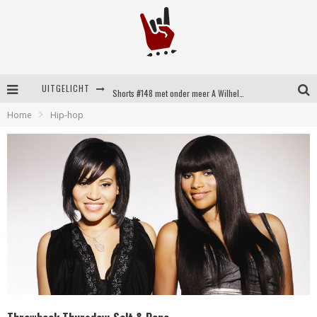
UITGELICHT
Shorts #148 met onder meer A Wilhelm Scream, Static Dress, Vovoid en Super Sometimes
Home
Hip-hop
Emocore kopstukken van Koyo pakken alle ruimte op energieke ‘Barely Here’
Britse emorockers van Basement maken tweede comeback met het indrukwekkende ‘Wired’
Shorts #149 met onder meer No Cure, Eva Under Fire, The Hu en Sleeping With Sirens