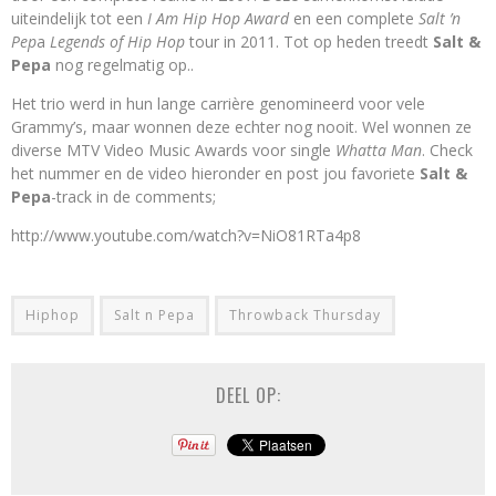
uiteindelijk tot een
I Am Hip Hop Award
en een complete
Salt ’n
Pep
a
Legends of Hip Hop
tour in 2011. Tot op heden treedt
Salt &
P
epa
nog regelmatig op..
Het trio werd in hun lange carrière genomineerd voor vele
Grammy’s, maar wonnen deze echter nog nooit. Wel wonnen ze
diverse MTV Video Music Awards voor single
Whatta Man
. Check
het nummer en de video hieronder en post jou favoriete
Salt &
Pepa
-track in de comments;
http://www.youtube.com/watch?v=NiO81RTa4p8
Hiphop
Salt n Pepa
Throwback Thursday
DEEL OP: