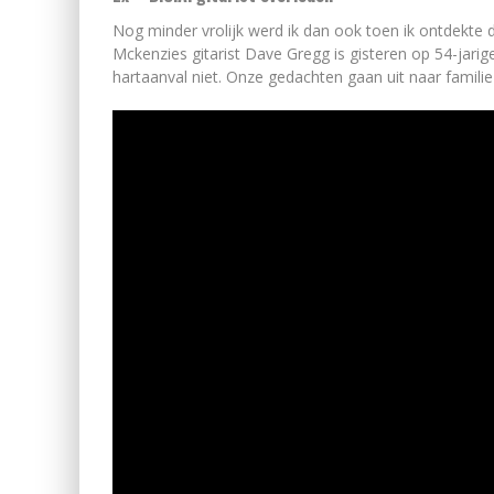
Nog minder vrolijk werd ik dan ook toen ik ontdekte d
Mckenzies gitarist Dave Gregg is gisteren op 54-jarig
hartaanval niet. Onze gedachten gaan uit naar familie