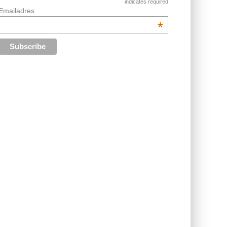
indicates required
Emailadres
*