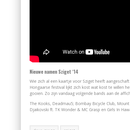
Nieuwe namen Sziget ‘14
Wie zich al een kaartje voor Sziget heeft aangeschaft
Hongaarse festival lijkt zich kost wat kost te willen 
gooien. Zo zijn vandaag volgende bands aan de affi
The Kooks, Deadmau5; Bombay Bicycle Club, Mount Kim
Djaikovski ft. TK Wonder & MC Grasp en Girls In Hawa