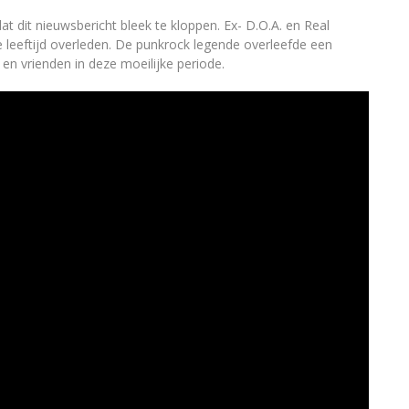
at dit nieuwsbericht bleek te kloppen. Ex- D.O.A. en Real
e leeftijd overleden. De punkrock legende overleefde een
 en vrienden in deze moeilijke periode.