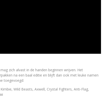
 mag zich alvast in de handen beginnen wrijven. Het
herpakken na een baal editie en blijft dan ook met leuke namen
che toegevoegd:
bie, Wild Beasts, Axwell, Crystal Fighters, Anti-Flag,
ii