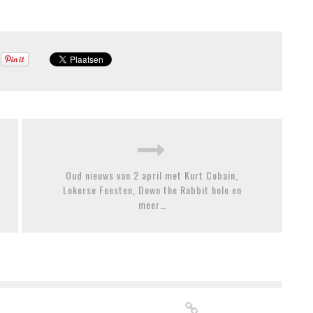
Oud nieuws van 2 april met Kurt Cobain,
Lokerse Feesten, Down the Rabbit hole en
meer…