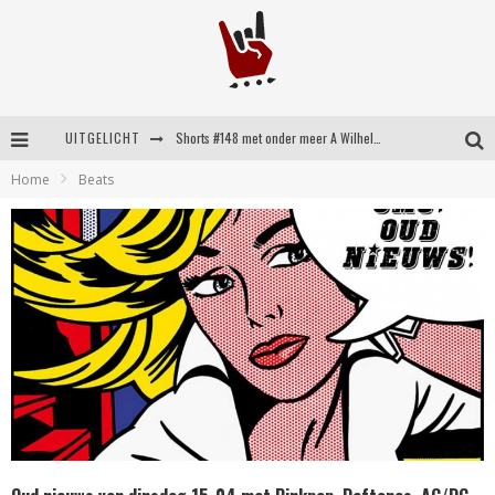
UITGELICHT
Shorts #148 met onder meer A Wilhelm Scream, Static Dress, Vovoid en Super Sometimes
Home
Beats
Emocore kopstukken van Koyo pakken alle ruimte op energieke ‘Barely Here’
Britse emorockers van Basement maken tweede comeback met het indrukwekkende ‘Wired’
Shorts #149 met onder meer No Cure, Eva Under Fire, The Hu en Sleeping With Sirens