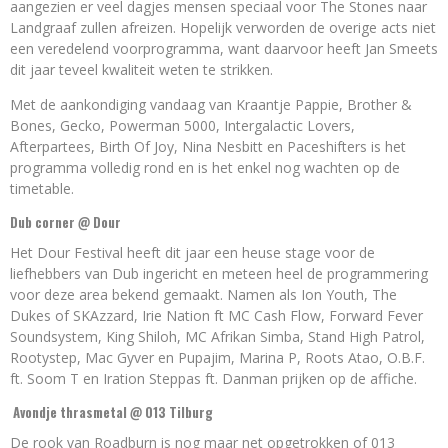
aangezien er veel dagjes mensen speciaal voor The Stones naar
Landgraaf zullen afreizen. Hopelijk verworden de overige acts niet
een veredelend voorprogramma, want daarvoor heeft Jan Smeets
dit jaar teveel kwaliteit weten te strikken.
Met de aankondiging vandaag van Kraantje Pappie, Brother &
Bones, Gecko, Powerman 5000, Intergalactic Lovers,
Afterpartees, Birth Of Joy, Nina Nesbitt en Paceshifters is het
programma volledig rond en is het enkel nog wachten op de
timetable.
Dub corner @ Dour
Het Dour Festival heeft dit jaar een heuse stage voor de
liefhebbers van Dub ingericht en meteen heel de programmering
voor deze area bekend gemaakt. Namen als Ion Youth, The
Dukes of SKAzzard, Irie Nation ft MC Cash Flow, Forward Fever
Soundsystem, King Shiloh, MC Afrikan Simba, Stand High Patrol,
Rootystep, Mac Gyver en Pupajim, Marina P, Roots Atao, O.B.F.
ft. Soom T en Iration Steppas ft. Danman prijken op de affiche.
Avondje thrasmetal @ 013 Tilburg
De rook van Roadburn is nog maar net opgetrokken of 013