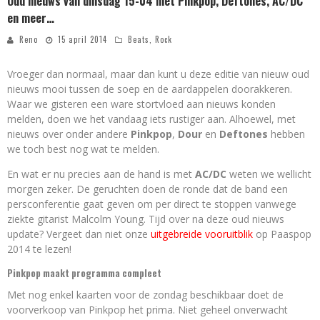
Oud nieuws van dinsdag 15-04 met Pinkpop, Deftones, AC/DC
en meer…
Reno
15 april 2014
Beats
,
Rock
Vroeger dan normaal, maar dan kunt u deze editie van nieuw oud
nieuws mooi tussen de soep en de aardappelen doorakkeren.
Waar we gisteren een ware stortvloed aan nieuws konden
melden, doen we het vandaag iets rustiger aan. Alhoewel, met
nieuws over onder andere
Pinkpop
,
Dour
en
Deftones
hebben
we toch best nog wat te melden.
En wat er nu precies aan de hand is met
AC/DC
weten we wellicht
morgen zeker. De geruchten doen de ronde dat de band een
persconferentie gaat geven om per direct te stoppen vanwege
ziekte gitarist Malcolm Young. Tijd over na deze oud nieuws
update? Vergeet dan niet onze
uitgebreide vooruitblik
op Paaspop
2014 te lezen!
Pinkpop maakt programma compleet
Met nog enkel kaarten voor de zondag beschikbaar doet de
voorverkoop van Pinkpop het prima. Niet geheel onverwacht