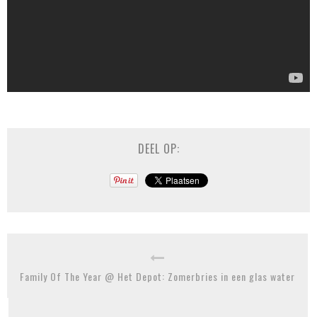
DEEL OP:
Family Of The Year @ Het Depot: Zomerbries in een glas water