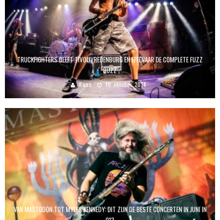
TRUCKFIGHTERS GEEFT TIVOLIVREDENBURG EN EFFENAAR DE COMPLETE FUZZ
BUZZ
Reno
16 oktober 2014
VAN MASTODON TOT MYLES KENNEDY: DIT ZIJN DE BESTE CONCERTEN IN JUNI IN