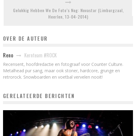
Gelukkig Hebben We De Foto’s Nog: Novastar (Limburgzaal,
Heerlen, 13-04-2014)
OVER DE AUTEUR
Kernteam #ROCK
Reno
Recensent, hoofdredactie en fotograaf voor Counter Culture.
Metalhead pur sang, maar ook stoner, hardcore, grunge en
retrorock. Snowboarden en voetbal vervelen nooit!
GERELATEERDE BERICHTEN