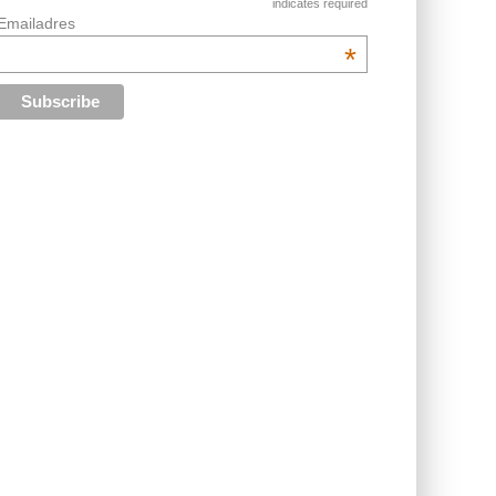
indicates required
Emailadres
*