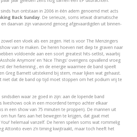
paar jaar geleden zelfs nog samen een EP uitbrachten.
l sinds hun ontstaan in 2006 in één adem genoemd met acts
aking Back Sunday
. De serieuze, soms ietwat dramatische
n daarvan zijn vanavond genoeg afgevaardigden uit binnen-
s zowel een vloek als een zegen. Het is voor The Menzingers
 show van te maken. De heren hoeven niet diep te graven naar
e hebben voldoende aan een soort greatest hits-setlist, waarbij
n Asshole Anymore’ en ‘Nice Things’ overigens opvallend vroeg
eest der herkenning , en de energie waarmee de band speelt
n Greg Barnett uitstekend bij stem, maar lijken wat gehaast.
t niet dat de band op tijd moet stoppen om het podium vrij te
sindsdien waar ze goed in zijn: aan de lopende band
ens liveshows ook in een moordend tempo achter elkaar
s in een show van 75 minuten te proppen). De mannen uit
om hun fans aan het bewegen te krijgen, dat gaat met
 You!’ helemaal vanzelf. De heren spelen soms wat rommelig
 Attonito even z’n timing kwijtraakt, maar toch heeft het