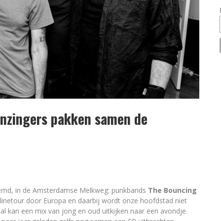
enzingers pakken samen de
noemd, in de Amsterdamse Melkweg: punkbands
The Bouncing
inetour door Europa en daarbij wordt onze hoofdstad niet
l kan een mix van jong en oud uitkijken naar een avondje