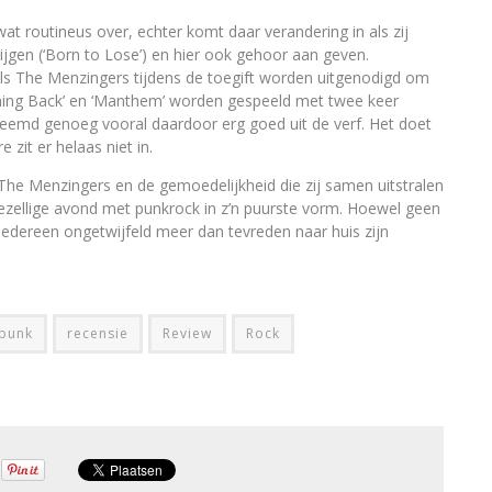
 routineus over, echter komt daar verandering in als zij
ijgen (‘Born to Lose’) en hier ook gehoor aan geven.
ls The Menzingers tijdens de toegift worden uitgenodigd om
ing Back’ en ‘Manthem’ worden gespeeld met twee keer
vreemd genoeg vooral daardoor erg goed uit de verf. Het doet
zit er helaas niet in.
he Menzingers en de gemoedelijkheid die zij samen uitstralen
gezellige avond met punkrock in z’n puurste vorm. Hoewel geen
 iedereen ongetwijfeld meer dan tevreden naar huis zijn
punk
recensie
Review
Rock