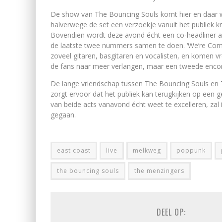
De show van The Bouncing Souls komt hier en daar wat
halverwege de set een verzoekje vanuit het publiek kr
Bovendien wordt deze avond écht een co-headliner a
de laatste twee nummers samen te doen. ‘We’re Com
zoveel gitaren, basgitaren en vocalisten, en komen 
de fans naar meer verlangen, maar een tweede encore 
De lange vriendschap tussen The Bouncing Souls en T
zorgt ervoor dat het publiek kan terugkijken op een 
van beide acts vanavond écht weet te excelleren, zal
gegaan.
east coast
live
melkweg
poppunk
the bouncing souls
the menzingers
DEEL OP: