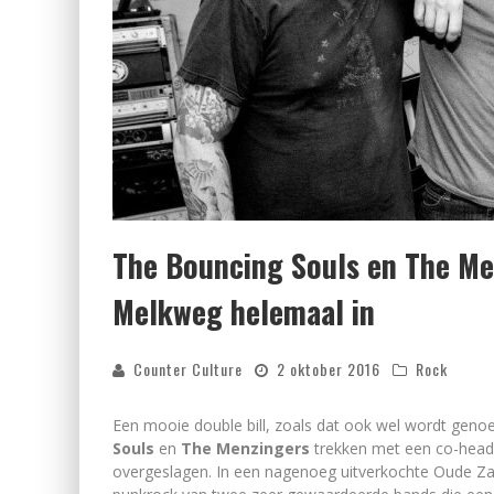
The Bouncing Souls en The M
Melkweg helemaal in
Counter Culture
2 oktober 2016
Rock
Een mooie double bill, zoals dat ook wel wordt ge
Souls
en
The Menzingers
trekken met een co-headl
overgeslagen. In een nagenoeg uitverkochte Oude Zaa