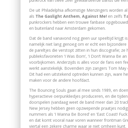
punkrock van twee zeer gewaardeerde bands die een 
De uit Philadelphia afkomstige Menzingers worden a
als
The Gaslight Anthem
,
Against Me!
en zelfs
T
punkrockers hebben een trouwe fanbase opgebouwd e
en buitenland naar Amsterdam gekomen.
Dat de band vanavond nog geen uur speeltijd krijgt i
namelijk niet lang genoeg om er echt een bijzondere
de pareltjes die verstopt zitten in hun discografie; z
publieksfavorieten ‘I Was Born’, ‘I Don’t Wanna Be a
voorbijkomen. Anderzijds is alles voor de fans een f
werkt aanstekelijk. Bovendien zijn zangers Tom May e
Dit had een uitstekend optreden kunnen zijn, ware he
maken voor de andere hoofdact.
The Bouncing Souls gaan al mee sinds 1989, en doen 
hyperactieve oerpunkliedjes produceren, en die tijd
doorspelen (vandaag weet de band meer dan 20 track
New Jersey hebben geen opzwepende praatjes nodig 
nummers als ‘I Wanna Be Bored’ en ‘East Coast! Fuck
en dat komt vooral naar voren wanneer frontman Greg
viertal een zekere charme waar je niet omheen kunt.