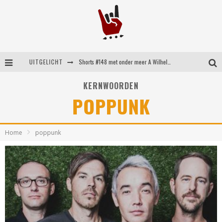
UITGELICHT
Shorts #148 met onder meer A Wilhelm Scream, Static Dress, Vovoid en Super Sometimes
Emocore kopstukken van Koyo pakken alle ruimte op energieke ‘Barely Here’
KERNWOORDEN
POPPUNK
Britse emorockers van Basement maken tweede comeback met het indrukwekkende ‘Wired’
Shorts #149 met onder meer No Cure, Eva Under Fire, The Hu en Sleeping With Sirens
Home
poppunk