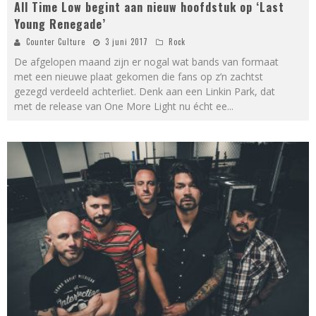
All Time Low begint aan nieuw hoofdstuk op ‘Last
Young Renegade’
Counter Culture
3 juni 2017
Rock
De afgelopen maand zijn er nogal wat bands van formaat
met een nieuwe plaat gekomen die fans op z’n zachtst
gezegd verdeeld achterliet. Denk aan een Linkin Park, dat
met de release van One More Light nu écht ee
...