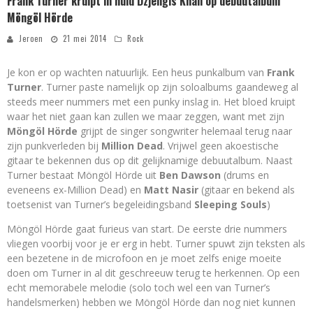
Frank Turner kruipt in huid Dzjengis Khan op debuutalbum
Möngöl Hörde
Jeroen
21 mei 2014
Rock
Je kon er op wachten natuurlijk. Een heus punkalbum van
Frank
Turner
. Turner paste namelijk op zijn soloalbums gaandeweg al
steeds meer nummers met een punky inslag in. Het bloed kruipt
waar het niet gaan kan zullen we maar zeggen, want met zijn
Möngöl Hörde
grijpt de singer songwriter helemaal terug naar
zijn punkverleden bij
Million Dead
. Vrijwel geen akoestische
gitaar te bekennen dus op dit gelijknamige debuutalbum. Naast
Turner bestaat Möngöl Hörde uit
Ben Dawson
(drums en
eveneens ex-Million Dead) en
Matt Nasir
(gitaar en bekend als
toetsenist van Turner’s begeleidingsband
Sleeping Souls
)
Möngöl Hörde gaat furieus van start. De eerste drie nummers
vliegen voorbij voor je er erg in hebt. Turner spuwt zijn teksten als
een bezetene in de microfoon en je moet zelfs enige moeite
doen om Turner in al dit geschreeuw terug te herkennen. Op een
echt memorabele melodie (solo toch wel een van Turner’s
handelsmerken) hebben we Möngöl Hörde dan nog niet kunnen