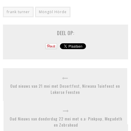
frank turner
Möngöl Hörde
DEEL OP:
Oud nieuws van 21 mei met Desertfest, Nirwana Tuinfeest en
Lokerse Feesten
Oud Nieuws van donderdag 22 mei met o.a: Pinkpop, Megadeth
en Zebrahead