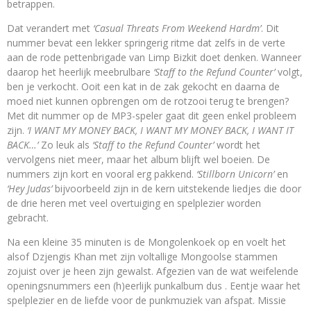
betrappen.
Dat verandert met
‘Casual Threats From Weekend Hardm’
. Dit
nummer bevat een lekker springerig ritme dat zelfs in de verte
aan de rode pettenbrigade van Limp Bizkit doet denken. Wanneer
daarop het heerlijk meebrulbare
‘Staff to the Refund Counter’
volgt,
ben je verkocht. Ooit een kat in de zak gekocht en daarna de
moed niet kunnen opbrengen om de rotzooi terug te brengen?
Met dit nummer op de MP3-speler gaat dit geen enkel probleem
zijn.
‘I WANT MY MONEY BACK, I WANT MY MONEY BACK, I WANT IT
BACK…’
Zo leuk als
‘Staff to the Refund Counter’
wordt het
vervolgens niet meer, maar het album blijft wel boeien. De
nummers zijn kort en vooral erg pakkend.
‘Stillborn Unicorn’
en
‘Hey Judas’
bijvoorbeeld zijn in de kern uitstekende liedjes die door
de drie heren met veel overtuiging en spelplezier worden
gebracht.
Na een kleine 35 minuten is de Mongolenkoek op en voelt het
alsof Dzjengis Khan met zijn voltallige Mongoolse stammen
zojuist over je heen zijn gewalst. Afgezien van de wat weifelende
openingsnummers een (h)eerlijk punkalbum dus . Eentje waar het
spelplezier en de liefde voor de punkmuziek van afspat. Missie