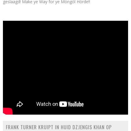
geslaagd! Make ye Way for ye Möngöl Hörde!!
FRANK TURNER KRUIPT IN HUID DZJENGIS KHAN OP