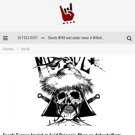
UITGELICHT
Shorts #148 met onder meer A Wilhelm Scream, Static Dress, Vovoid en Super Sometimes
Home
Rock
Emocore kopstukken van Koyo pakken alle ruimte op energieke ‘Barely Here’
Britse emorockers van Basement maken tweede comeback met het indrukwekkende ‘Wired’
Shorts #149 met onder meer No Cure, Eva Under Fire, The Hu en Sleeping With Sirens