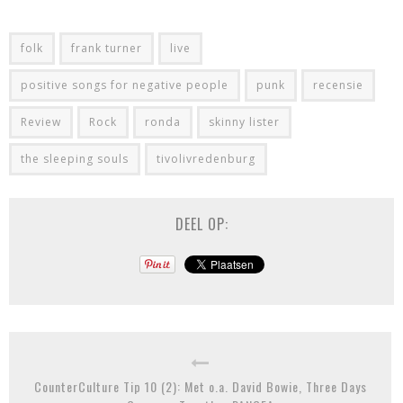
folk
frank turner
live
positive songs for negative people
punk
recensie
Review
Rock
ronda
skinny lister
the sleeping souls
tivolivredenburg
DEEL OP:
CounterCulture Tip 10 (2): Met o.a. David Bowie, Three Days