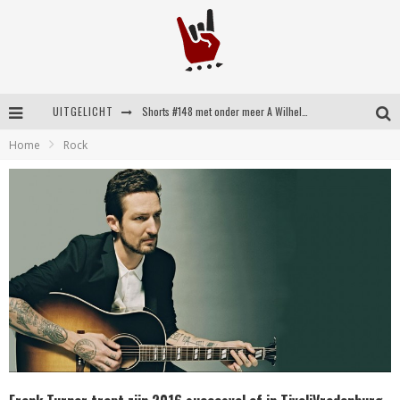
UITGELICHT
Shorts #148 met onder meer A Wilhelm Scream, Static Dress, Vovoid en Super Sometimes
Home
Rock
Emocore kopstukken van Koyo pakken alle ruimte op energieke ‘Barely Here’
Britse emorockers van Basement maken tweede comeback met het indrukwekkende ‘Wired’
Shorts #149 met onder meer No Cure, Eva Under Fire, The Hu en Sleeping With Sirens