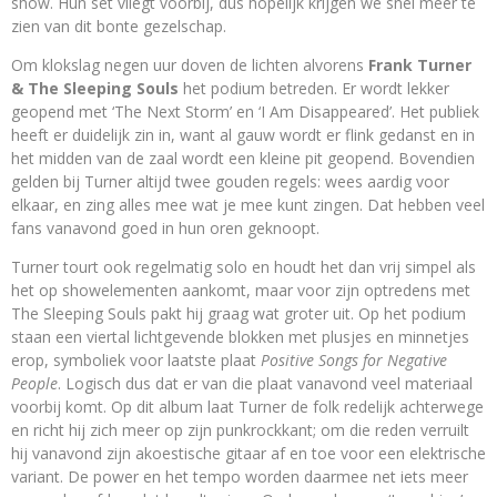
show. Hun set vliegt voorbij, dus hopelijk krijgen we snel meer te
zien van dit bonte gezelschap.
Om klokslag negen uur doven de lichten alvorens
Frank Turner
& The Sleeping Souls
het podium betreden. Er wordt lekker
geopend met ‘The Next Storm’ en ‘I Am Disappeared’. Het publiek
heeft er duidelijk zin in, want al gauw wordt er flink gedanst en in
het midden van de zaal wordt een kleine pit geopend. Bovendien
gelden bij Turner altijd twee gouden regels: wees aardig voor
elkaar, en zing alles mee wat je mee kunt zingen. Dat hebben veel
fans vanavond goed in hun oren geknoopt.
Turner tourt ook regelmatig solo en houdt het dan vrij simpel als
het op showelementen aankomt, maar voor zijn optredens met
The Sleeping Souls pakt hij graag wat groter uit. Op het podium
staan een viertal lichtgevende blokken met plusjes en minnetjes
erop, symboliek voor laatste plaat
Positive Songs for Negative
People
. Logisch dus dat er van die plaat vanavond veel materiaal
voorbij komt. Op dit album laat Turner de folk redelijk achterwege
en richt hij zich meer op zijn punkrockkant; om die reden verruilt
hij vanavond zijn akoestische gitaar af en toe voor een elektrische
variant. De power en het tempo worden daarmee net iets meer