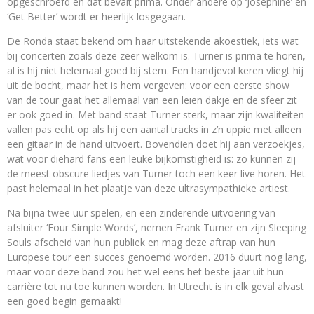
opgeschroefd en dat bevalt prima. Onder andere op ‘Josephine’ en
‘Get Better’ wordt er heerlijk losgegaan.
De Ronda staat bekend om haar uitstekende akoestiek, iets wat
bij concerten zoals deze zeer welkom is. Turner is prima te horen,
al is hij niet helemaal goed bij stem. Een handjevol keren vliegt hij
uit de bocht, maar het is hem vergeven: voor een eerste show
van de tour gaat het allemaal van een leien dakje en de sfeer zit
er ook goed in. Met band staat Turner sterk, maar zijn kwaliteiten
vallen pas echt op als hij een aantal tracks in z’n uppie met alleen
een gitaar in de hand uitvoert. Bovendien doet hij aan verzoekjes,
wat voor diehard fans een leuke bijkomstigheid is: zo kunnen zij
de meest obscure liedjes van Turner toch een keer live horen. Het
past helemaal in het plaatje van deze ultrasympathieke artiest.
Na bijna twee uur spelen, en een zinderende uitvoering van
afsluiter ‘Four Simple Words’, nemen Frank Turner en zijn Sleeping
Souls afscheid van hun publiek en mag deze aftrap van hun
Europese tour een succes genoemd worden. 2016 duurt nog lang,
maar voor deze band zou het wel eens het beste jaar uit hun
carrière tot nu toe kunnen worden. In Utrecht is in elk geval alvast
een goed begin gemaakt!