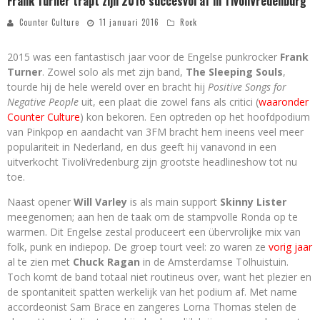
Frank Turner trapt zijn 2016 succesvol af in TivoliVredenburg
Counter Culture
11 januari 2016
Rock
2015 was een fantastisch jaar voor de Engelse punkrocker
Frank
Turner
. Zowel solo als met zijn band,
The Sleeping Souls
,
tourde hij de hele wereld over en bracht hij
Positive Songs for
Negative People
uit, een plaat die zowel fans als critici (
waaronder
Counter Culture
) kon bekoren. Een optreden op het hoofdpodium
van Pinkpop en aandacht van 3FM bracht hem ineens veel meer
populariteit in Nederland, en dus geeft hij vanavond in een
uitverkocht TivoliVredenburg zijn grootste headlineshow tot nu
toe.
Naast opener
Will Varley
is als main support
Skinny Lister
meegenomen; aan hen de taak om de stampvolle Ronda op te
warmen. Dit Engelse zestal produceert een übervrolijke mix van
folk, punk en indiepop. De groep tourt veel: zo waren ze
vorig jaar
al te zien met
Chuck Ragan
in de Amsterdamse Tolhuistuin.
Toch komt de band totaal niet routineus over, want het plezier en
de spontaniteit spatten werkelijk van het podium af. Met name
accordeonist Sam Brace en zangeres Lorna Thomas stelen de