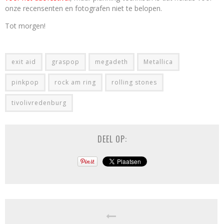
onze recensenten en fotografen niet te belopen.
Tot morgen!
exit aid
graspop
megadeth
Metallica
pinkpop
rock am ring
rolling stones
tivolivredenburg
DEEL OP: