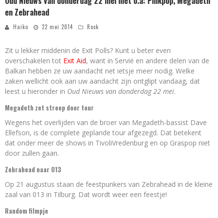
Oud Nieuws van donderdag 22 mei met o.a: Pinkpop, Megadeth
en Zebrahead
Haiko
22 mei 2014
Rock
Zit u lekker middenin de Exit Polls? Kunt u beter even
overschakelen tot
Exit Aid
, want in Servië en andere delen van de
Balkan hebben ze uw aandacht net ietsje meer nodig. Welke
zaken wellicht ook aan uw aandacht zijn ontglipt vandaag, dat
leest u hieronder in
Oud Nieuws van donderdag 22 mei
.
Megadeth zet streep door tour
Wegens het overlijden van de broer van Megadeth-bassist Dave
Ellefson, is de complete geplande tour afgezegd. Dat betekent
dat onder meer de shows in TivoliVredenburg en op Graspop niet
door zullen gaan.
Zebrahead naar 013
Op 21 augustus staan de feestpunkers van Zebrahead in de kleine
zaal van 013 in Tilburg. Dat wordt weer een feestje!
Random filmpje