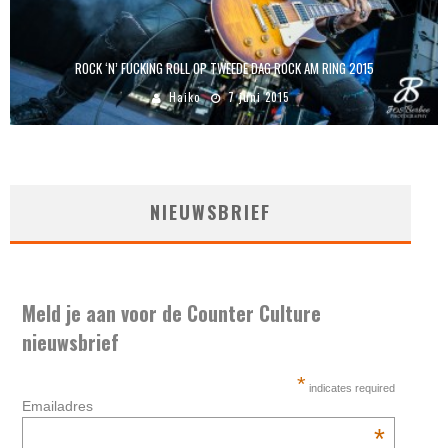
ROCK ‘N’ FUCKING ROLL OP TWEEDE DAG ROCK AM RING 2015
Haiko
7 juni 2015
NIEUWSBRIEF
Meld je aan voor de Counter Culture
nieuwsbrief
*
indicates required
Emailadres
*