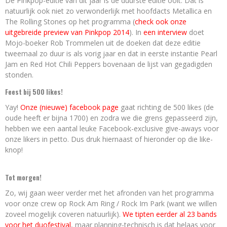
De Pinkpop-editie van dit jaar is de duurste editie ooit. Dat is
natuurlijk ook niet zo verwonderlijk met hoofdacts Metallica en
The Rolling Stones op het programma (
check ook onze
uitgebreide preview van Pinkpop 2014
). In
een interview
doet
Mojo-boeker Rob Trommelen uit de doeken dat deze editie
tweemaal zo duur is als vorig jaar en dat in eerste instantie Pearl
Jam en Red Hot Chili Peppers bovenaan de lijst van gegadigden
stonden.
Feest bij 500 likes!
Yay!
Onze (nieuwe) facebook page
gaat richting de 500 likes (de
oude heeft er bijna 1700) en zodra we die grens gepasseerd zijn,
hebben we een aantal leuke Facebook-exclusive give-aways voor
onze likers in petto. Dus druk hiernaast of hieronder op die like-
knop!
Tot morgen!
Zo, wij gaan weer verder met het afronden van het programma
voor onze crew op Rock Am Ring / Rock Im Park (want we willen
zoveel mogelijk coveren natuurlijk).
We tipten eerder al 23 bands
voor het duofestival
, maar planning-technisch is dat helaas voor