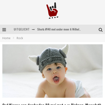
UITGELICHT
Shorts #148 met onder meer A Wilhelm Scream, Static Dress, Vovoid en Super Sometimes
Home
Rock
Emocore kopstukken van Koyo pakken alle ruimte op energieke ‘Barely Here’
Britse emorockers van Basement maken tweede comeback met het indrukwekkende ‘Wired’
Shorts #149 met onder meer No Cure, Eva Under Fire, The Hu en Sleeping With Sirens