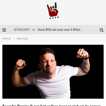
UITGELICHT
Shorts #148 met onder meer A Wilhelm Scream, Static Dress, Vovoid en Super Sometimes
Home
Hip-hop
Emocore kopstukken van Koyo pakken alle ruimte op energieke ‘Barely Here’
Britse emorockers van Basement maken tweede comeback met het indrukwekkende ‘Wired’
Shorts #149 met onder meer No Cure, Eva Under Fire, The Hu en Sleeping With Sirens