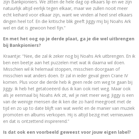
zijn Bankpioniers. We zitten de hele dag op elkaars lip en we zijn
natuurlijk altijd eerlijk tegen elkaar, maar we zullen nooit meer
echt keihard voor elkaar zijn, want we vinden al heel snel elkaars
dingen heel tof. En die kritische blik geeft Jiggy mij bij Noahs Ark
wel en dat is gewoon heel fijn.”
En met het oog op je derde plaat, ga je die wel uitbrengen
bij Bankpioniers?
Kraantje: “Nee, die zal ik zeker nog bij Noahs Ark uitbrengen. En ik
ben een beetje aan het puzzelen met wat ik daarna wil doen.
Misschien wil ik helemaal stoppen, misschien doorgaan of
misschien wat anders doen. Er zal in ieder geval geen Crane IV
komen. Plus voor die derde heb ik geen rede om weg te gaan bij
Jiggy. Ik heb het getatoeëerd dus ik kan ook niet weg. Maar ook
als je eenmaal bij Noahs Ark zit, wil je niet meer weg. Jiggy is een
van de weinige mensen die ik ken die zo hard meegroeit met de
tijd en zo up to date blijft van wat werkt en de manier van muziek
promoten en albums verkopen. Hij is altijd bezig met vernieuwen
en dat is ontzettend inspirerend.”
Is dat ook een voorbeeld geweest voor jouw eigen label?