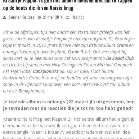
Kraantje Pappie: ik gun het andere mensen niet om te rappen
op de beats die ik van Noisia krijg
Counter Culture
21 mei 2014
Hip-hop
Als je de afgelopen tijd niet onder een steen hebt geleefd, kan het
grote succes van Kraantje Pappie je niet zijn ontgaan. De Groningse
rapper maakt in 2012 grote furore met zijn debuutalbum
Crane
en
onlangs kwam zijn tweede plaat,
Crane II
, uit. Ook verschijnt hij
sinds kort op je beeldbuis voor het BNN-programma
De Social Club
en richtte hij samen met Nick Steenge en Steven Mitchell Campbell
het eigen label
Bankpioniers
op. Op 24 april sloot hij zijn
Nederlandse Crane II tour af, en hadden wij voor aanvang van zijn
show in de Effenaar Eindhoven een kort interview over zijn album
en over Bankpioniers.
Je tweede album is onlangs (22 maart jl.) uitgekomen, ben
je tevreden met de reacties die je tot nu toe hebt gehad?
Kraantje: “Ja ik mag niet klagen! Bij het eerste album had eigenlijk
niemand een idee van wat ik zou gaan doen en toen kwam de
eerste single “Waar Is Kraan?”, waardoor iedereen wel een idee
kreeg van hoe anders dit was dan de dingen die ik daarvoor deed.