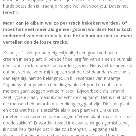
harde beats dan is Kraantje Pappie wel wat voor jou.’ Dat is heel
terecht.”
Maar kan je album wel zo per track bekeken worden? Of
moet het veel meer als geheel gezien worden? Het is toch
onderdeel van een drieluik, dus het album op zich zal meer
vertellen dan de losse tracks.
Kraantje: “Ikzelf probeer eigenlijk altijd een goed verhaal te
creëren in een plaat. Ik ben zelf heel erg fan van als een album als
één soort track of boek kan worden gezien. Het is het belangrijkst
dat het verhaal voor mij klopt en wat de rest daar dan van vind is
dan eigenlijk niet zo belangrijk. En bij recensies van Kraantje
Pappie gaat er gewoon één ding vaak niet goed en dat is dat
mensen gaan zeggen wat ze missen. Bijvoorbeeld als iemand
zegt: “goeie plaat, maar ik mis echt de diepgang”. Het is niet dat ik
die mensen heb beloofd dat er diepgang gaat zijn. Dit is de plaat
en dit is wat het is. Hetzelfde als ik een plaat van Drake zou
moeten recenseren en ik zou zeggen “goeie plaat, maar ik mis de
doedelzakken”. Er worden teveel irrelevante dingen gemist terwijl
ik nooit heb gezegd dat ik die zou brengen. Diepgang zal bij
Kraantje Pappie nooit de boventoon voeren. Crane II heeft wel