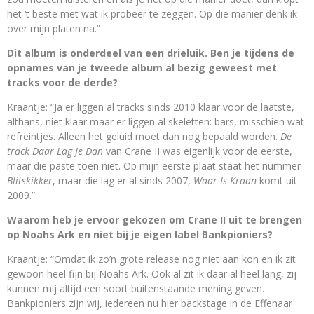
het ‘t beste met wat ik probeer te zeggen. Op die manier denk ik
over mijn platen na.”
Dit album is onderdeel van een drieluik. Ben je tijdens de
opnames van je tweede album al bezig geweest met
tracks voor de derde?
Kraantje: “Ja er liggen al tracks sinds 2010 klaar voor de laatste,
althans, niet klaar maar er liggen al skeletten: bars, misschien wat
refreintjes. Alleen het geluid moet dan nog bepaald worden.
De
track Daar Lag Je Dan
van Crane II was eigenlijk voor de eerste,
maar die paste toen niet. Op mijn eerste plaat staat het nummer
Blitskikker
, maar die lag er al sinds 2007,
Waar Is Kraan
komt uit
2009.”
Waarom heb je ervoor gekozen om Crane II uit te brengen
op Noahs Ark en niet bij je eigen label Bankpioniers?
Kraantje: “Omdat ik zo’n grote release nog niet aan kon en ik zit
gewoon heel fijn bij Noahs Ark. Ook al zit ik daar al heel lang, zij
kunnen mij altijd een soort buitenstaande mening geven.
Bankpioniers zijn wij, iedereen nu hier backstage in de Effenaar