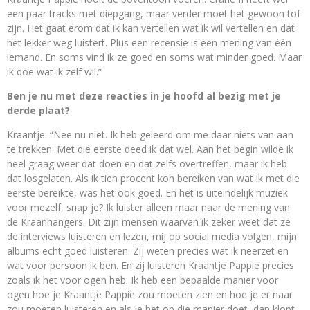
een paar tracks met diepgang, maar verder moet het gewoon tof
zijn. Het gaat erom dat ik kan vertellen wat ik wil vertellen en dat
het lekker weg luistert. Plus een recensie is een mening van één
iemand. En soms vind ik ze goed en soms wat minder goed. Maar
ik doe wat ik zelf wil.”
Ben je nu met deze reacties in je hoofd al bezig met je
derde plaat?
Kraantje: “Nee nu niet. Ik heb geleerd om me daar niets van aan
te trekken. Met die eerste deed ik dat wel. Aan het begin wilde ik
heel graag weer dat doen en dat zelfs overtreffen, maar ik heb
dat losgelaten. Als ik tien procent kon bereiken van wat ik met die
eerste bereikte, was het ook goed. En het is uiteindelijk muziek
voor mezelf, snap je? Ik luister alleen maar naar de mening van
de Kraanhangers. Dit zijn mensen waarvan ik zeker weet dat ze
de interviews luisteren en lezen, mij op social media volgen, mijn
albums echt goed luisteren. Zij weten precies wat ik neerzet en
wat voor persoon ik ben. En zij luisteren Kraantje Pappie precies
zoals ik het voor ogen heb. Ik heb een bepaalde manier voor
ogen hoe je Kraantje Pappie zou moeten zien en hoe je er naar
zou moeten luisteren en als je het op die manier doet, dan klopt