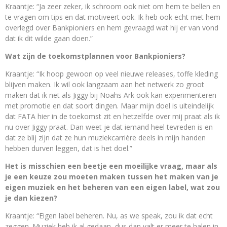
Kraantje: “Ja zeer zeker, ik schroom ook niet om hem te bellen en
te vragen om tips en dat motiveert ook. Ik heb ook echt met hem
overlegd over Bankpioniers en hem gevraagd wat hij er van vond
dat ik dit wilde gaan doen.”
Wat zijn de toekomstplannen voor Bankpioniers?
Kraantje: “Ik hoop gewoon op veel nieuwe releases, toffe kleding
blijven maken. Ik wil ook langzaam aan het netwerk zo groot
maken dat ik net als Jiggy bij Noahs Ark ook kan experimenteren
met promotie en dat soort dingen. Maar mijn doel is uiteindelijk
dat FATA hier in de toekomst zit en hetzelfde over mij praat als ik
nu over Jiggy praat. Dan weet je dat iemand heel tevreden is en
dat ze blij zijn dat ze hun muziekcarrière deels in mijn handen
hebben durven leggen, dat is het doel.”
Het is misschien een beetje een moeilijke vraag, maar als
je een keuze zou moeten maken tussen het maken van je
eigen muziek en het beheren van een eigen label, wat zou
je dan kiezen?
Kraantje: “Eigen label beheren. Nu, as we speak, zou ik dat echt
zeggen. Muziek heb ik al gedaan, dus dan valt er meer te halen in