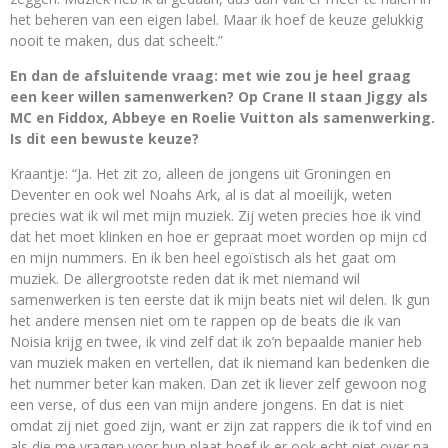
het beheren van een eigen label. Maar ik hoef de keuze gelukkig
nooit te maken, dus dat scheelt.”
En dan de afsluitende vraag: met wie zou je heel graag
een keer willen samenwerken? Op Crane II staan Jiggy als
MC en Fiddox, Abbeye en Roelie Vuitton als samenwerking.
Is dit een bewuste keuze?
Kraantje: “Ja. Het zit zo, alleen de jongens uit Groningen en
Deventer en ook wel Noahs Ark, al is dat al moeilijk, weten
precies wat ik wil met mijn muziek. Zij weten precies hoe ik vind
dat het moet klinken en hoe er gepraat moet worden op mijn cd
en mijn nummers. En ik ben heel egoïstisch als het gaat om
muziek. De allergrootste reden dat ik met niemand wil
samenwerken is ten eerste dat ik mijn beats niet wil delen. Ik gun
het andere mensen niet om te rappen op de beats die ik van
Noisia krijg en twee, ik vind zelf dat ik zo’n bepaalde manier heb
van muziek maken en vertellen, dat ik niemand kan bedenken die
het nummer beter kan maken. Dan zet ik liever zelf gewoon nog
een verse, of dus een van mijn andere jongens. En dat is niet
omdat zij niet goed zijn, want er zijn zat rappers die ik tof vind en
als die me vragen voor hun plaat hoef ik er ook echt niet over na