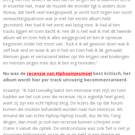
In essentie niet, maar de muziek die eronder ligt is anders door
Noisia, dat heeft veel meegespeeld. Je vecht toch tegen een soort
verwachtingspatroon wat je met het eerste album hebt
gecreëerd. Hier had ik het eerst wel lastig mee. Ik had al tien
tracks liggen en toen dacht ik: nee dit is niet wat ik met dit tweede
album wil en toen heb ik alles weggegooid en ben ik opnieuw
begonnen onder het mom van : fuck it ik wil gewoon doen wat ik
zelf leuk vind en waar ik zin in heb en toen heb ik dit gemaakt.
Mensen gaan er verrassend lekker op! We krijgen veel boekingen
en mensen zingen mee dus ik ben erg tevreden.”
Nu was de
recensie van Hiphopinjesmoel
best kritisch, het
album wordt hier per track uitvoerig becommentarieerd.
Kraantje: “Ik had toevallig laatst een interview met HIJS en toen
hadden we het ook over die recensie. Hij is eigenlijk heel goed,
want zij zijn een echt hiphop blog. De lezers die op dat forum
komen die moeten behandeld worden naar hun interesse. Als
iemand die van echte hiphop-hiphop houdt, dus de Wu Tang
dingen, dan moet je ook een recensie kunnen schrijven over
Crane II vanuit die optiek. De eindconclusie was ook ‘het is niet je
doorsnee hiphopplaat, maar als je zin hebt in een feestje en