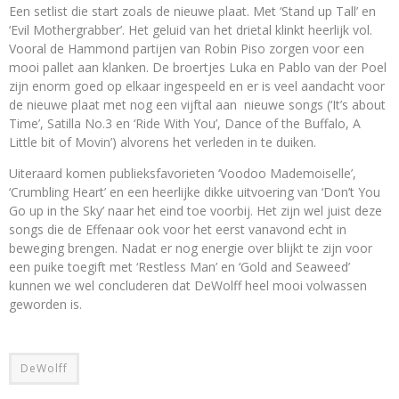
Een setlist die start zoals de nieuwe plaat. Met ‘Stand up Tall’ en
‘Evil Mothergrabber’. Het geluid van het drietal klinkt heerlijk vol.
Vooral de Hammond partijen van Robin Piso zorgen voor een
mooi pallet aan klanken. De broertjes Luka en Pablo van der Poel
zijn enorm goed op elkaar ingespeeld en er is veel aandacht voor
de nieuwe plaat met nog een vijftal aan nieuwe songs (‘It’s about
Time’, Satilla No.3 en ‘Ride With You’, Dance of the Buffalo, A
Little bit of Movin’) alvorens het verleden in te duiken.
Uiteraard komen publieksfavorieten ‘Voodoo Mademoiselle’,
‘Crumbling Heart’ en een heerlijke dikke uitvoering van ‘Don’t You
Go up in the Sky’ naar het eind toe voorbij. Het zijn wel juist deze
songs die de Effenaar ook voor het eerst vanavond echt in
beweging brengen. Nadat er nog energie over blijkt te zijn voor
een puike toegift met ‘Restless Man’ en ‘Gold and Seaweed’
kunnen we wel concluderen dat DeWolff heel mooi volwassen
geworden is.
DeWolff