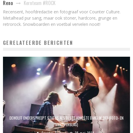
Kernteam #ROCK
Reno
Recensent, hoofdredactie en fotograaf voor Counter Culture.
Metalhead pur sang, maar ook stoner, hardcore, grunge en
retrorock. Snowboarden en voetbal vervelen nooit!
GERELATEERDE BERICHTEN
DEWOLFF ONDERSTREEPT STATUS ALS BESTE JONGSTE BAND IN 013 (FOTO- EN
VIDEOVERSLAG)
Counter Culture
28 mei 2018