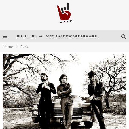
UITGELICHT
Shorts #148 met onder meer A Wilhelm Scream, Static Dress, Vovoid en Super Sometimes
Home
Rock
Emocore kopstukken van Koyo pakken alle ruimte op energieke ‘Barely Here’
Britse emorockers van Basement maken tweede comeback met het indrukwekkende ‘Wired’
Shorts #149 met onder meer No Cure, Eva Under Fire, The Hu en Sleeping With Sirens