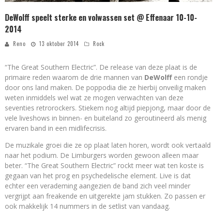
DeWolff speelt sterke en volwassen set @ Effenaar 10-10-
2014
Reno
13 oktober 2014
Rock
“The Great Southern Electric”. De release van deze plaat is de
primaire reden waarom de drie mannen van
DeWolff
een rondje
door ons land maken. De poppodia die ze hierbij onveilig maken
weten inmiddels wel wat ze mogen verwachten van deze
seventies retrorockers. Stiekem nog altijd piepjong, maar door de
vele liveshows in binnen- en buiteland zo geroutineerd als menig
ervaren band in een midlifecrisis.
De muzikale groei die ze op plaat laten horen, wordt ook vertaald
naar het podium. De Limburgers worden gewoon alleen maar
beter. “The Great Southern Electric” rockt meer wat ten koste is
gegaan van het prog en psychedelische element. Live is dat
echter een verademing aangezien de band zich veel minder
vergrijpt aan freakende en uitgerekte jam stukken. Zo passen er
ook makkelijk 14 nummers in de setlist van vandaag.