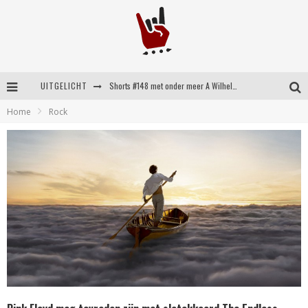
UITGELICHT
Shorts #148 met onder meer A Wilhelm Scream, Static Dress, Vovoid en Super Sometimes
Home
Rock
Emocore kopstukken van Koyo pakken alle ruimte op energieke ‘Barely Here’
Britse emorockers van Basement maken tweede comeback met het indrukwekkende ‘Wired’
Shorts #149 met onder meer No Cure, Eva Under Fire, The Hu en Sleeping With Sirens