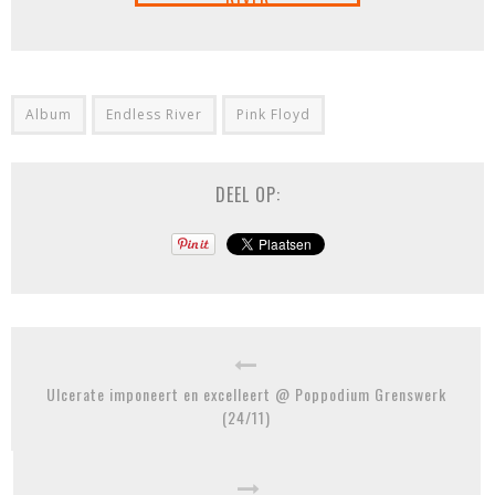
Album
Endless River
Pink Floyd
DEEL OP:
Ulcerate imponeert en excelleert @ Poppodium Grenswerk
(24/11)