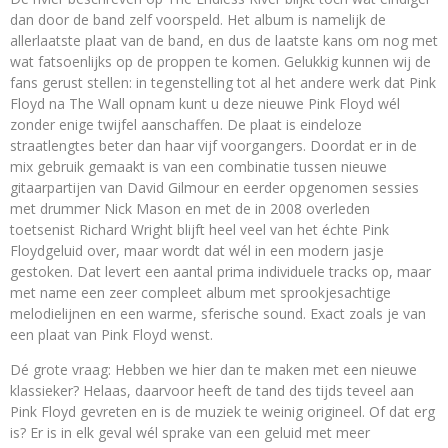
dan door de band zelf voorspeld. Het album is namelijk de
allerlaatste plaat van de band, en dus de laatste kans om nog met
wat fatsoenlijks op de proppen te komen. Gelukkig kunnen wij de
fans gerust stellen: in tegenstelling tot al het andere werk dat Pink
Floyd na The Wall opnam kunt u deze nieuwe Pink Floyd wél
zonder enige twijfel aanschaffen. De plaat is eindeloze
straatlengtes beter dan haar vijf voorgangers. Doordat er in de
mix gebruik gemaakt is van een combinatie tussen nieuwe
gitaarpartijen van David Gilmour en eerder opgenomen sessies
met drummer Nick Mason en met de in 2008 overleden
toetsenist Richard Wright blijft heel veel van het échte Pink
Floydgeluid over, maar wordt dat wél in een modern jasje
gestoken. Dat levert een aantal prima individuele tracks op, maar
met name een zeer compleet album met sprookjesachtige
melodielijnen en een warme, sferische sound. Exact zoals je van
een plaat van Pink Floyd wenst.
Dé grote vraag: Hebben we hier dan te maken met een nieuwe
klassieker? Helaas, daarvoor heeft de tand des tijds teveel aan
Pink Floyd gevreten en is de muziek te weinig origineel. Of dat erg
is? Er is in elk geval wél sprake van een geluid met meer