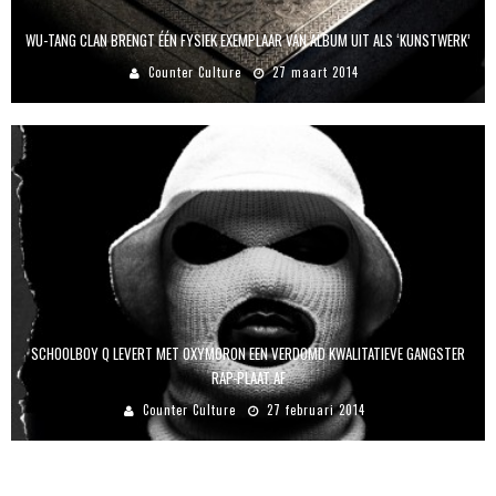
WU-TANG CLAN BRENGT ÉÉN FYSIEK EXEMPLAAR VAN ALBUM UIT ALS ‘KUNSTWERK’
Counter Culture
27 maart 2014
SCHOOLBOY Q LEVERT MET OXYMORON EEN VERDOMD KWALITATIEVE GANGSTER
RAP-PLAAT AF
Counter Culture
27 februari 2014