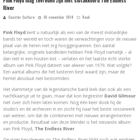
Pink Floyd mag tevreden zijn met slotakkoord The Endless
River
Counter Culture
26 november 2014
Rock
Pink Floyd
kent u natuurlijk als een van de meest invloedrijke
bands ter wereld en toch waren de verwachtingen voor de nieuwe
plaat van de heren niet erg hooggespannen. Een aantal
belangrijke, originele bandleden hebben Pink Floyd namelijk – al
dan niet in een houten kist – verlaten en het laatste écht sterke
album van Pink Floyd dateert van alweer van 1979. Wat volgde?
Een aantal albums die het luisteren best waard zijn, maar de
hemel absoluut niet bestormden.
Het vlammetje van de legendarische band leek dan ook als een
nachtkaarsje uit te gaan, maar dat kon begeester
David Gilmour
niet over zich heen laten komen. Nog één keer dook hij de
studio’s en de archieven in en zocht hij naar het beste sessiewerk
van weleer, om dat de combineren met nieuwe arrangementen
en productie. Resultaat van deze blender is het nieuwste album
van Pink Floyd,
The Endless River
.
De rivier beschreven op The Endless River blijkt toch wat eindiger