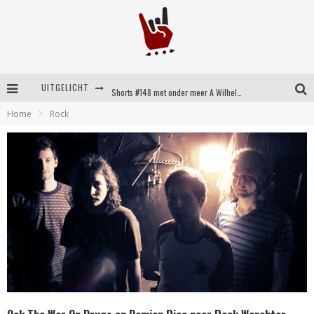
UITGELICHT
Shorts #148 met onder meer A Wilhelm Scream, Static Dress, Vovoid en Super Sometimes
Home
Rock
Emocore kopstukken van Koyo pakken alle ruimte op energieke ‘Barely Here’
Britse emorockers van Basement maken tweede comeback met het indrukwekkende ‘Wired’
Shorts #149 met onder meer No Cure, Eva Under Fire, The Hu en Sleeping With Sirens