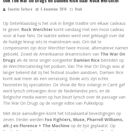
Ook The War On Drugs en Damien Rice naar Rock Werchter
Counter Culture
5 december 2014
Rock
Op Sinterklaasdag is het ook in België traditie om elkaar cadeaus
te geven.
Rock Werchter
komt vandaag met een mooi cadeau
voor al haar fans. De laatste weken werd veel geklaagd over dat
de huidige lineup iets te mainstream was. Om dat te
compenseren zijn door Werchter twee mooie, alternatieve namen
geboekt. Zowel de Amerikaanse dreamrockers van
The War On
Drugs
als de Ierse singer-songwriter
Damien Rice
betreden op
de Werchterzaterdag het podium. Van The War On Drugs was al
langer bekend dat zij het festival zouden aandoen, Damien Rice
komt wat meer als een verrassing. Beide acts zijn echte
favorieten bij specialisten. De show die Rice onlangs in Carré gaf
werd lyrisch ontvangen door de Nederlandse pers, en de
Belgische media waren op hun beurt lyrisch over de passage van
The War On Drugs op de vorige editie van Pukkelpop.
Met deze aanvullingen komt het totaalaantal bevestigingen op
zeven. Eerder werden
Foo Fighters, Muse, Pharrell Williams,
alt-J en Florence + The Machine
op de lijst geplaatst. Op