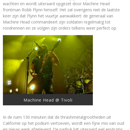
wachten en wordt uiteraard opgezet door Machine Head
frontman Robb Flynn himself. Het zal overigens niet de laatste
keer zijn dat Flynn het vuurtje aanwakkert: de generaal van
Machine Head commandeert zijn soldaten regelmatig tot
rondrennen en ze volgen zijn orders telkens weer perfect op.
Machine Head @ Tivoli
In de ruim 130 minuten dat de thrashmetalgrootheden uit
Californië op het podium vertoeven, wordt een fijne mix van oud
en nieuw werk afgeleverd. De nadruk ligt uiteraard wel enigszins