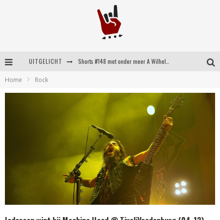
UITGELICHT
Shorts #148 met onder meer A Wilhelm Scream, Static Dress, Vovoid en Super Sometimes
Home
Rock
Emocore kopstukken van Koyo pakken alle ruimte op energieke ‘Barely Here’
Britse emorockers van Basement maken tweede comeback met het indrukwekkende ‘Wired’
Shorts #149 met onder meer No Cure, Eva Under Fire, The Hu en Sleeping With Sirens