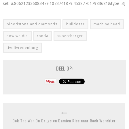
set=a.806212336083479.1073741879.453877017983681&type=3]
bloodstone and diamonds
bulldozer
machine head
now we die
ronda
supercharger
tivolivredenburg
DEEL OP:
Ook The War On Drugs en Damien Rice naar Rock Werchter