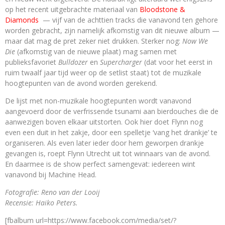
op het recent uitgebrachte materiaal van
Bloodstone &
Diamonds
— vijf van de achttien tracks die vanavond ten gehore
worden gebracht, zijn namelijk afkomstig van dit nieuwe album —
maar dat mag de pret zeker niet drukken. Sterker nog:
Now We
Die
(afkomstig van de nieuwe plaat) mag samen met
publieksfavoriet
Bulldozer
en
Supercharger
(dat voor het eerst in
ruim twaalf jaar tijd weer op de setlist staat) tot de muzikale
hoogtepunten van de avond worden gerekend.
De lijst met non-muzikale hoogtepunten wordt vanavond
aangevoerd door de verfrissende tsunami aan bierdouches die de
aanwezigen boven elkaar uitstorten. Ook hier doet Flynn nog
even een duit in het zakje, door een spelletje ‘vang het drankje’ te
organiseren. Als even later ieder door hem geworpen drankje
gevangen is, roept Flynn Utrecht uit tot winnaars van de avond.
En daarmee is de show perfect samengevat: iedereen wint
vanavond bij Machine Head.
Fotografie: Reno van der Looij
Recensie: Haiko Peters.
[fbalbum url=https://www.facebook.com/media/set/?