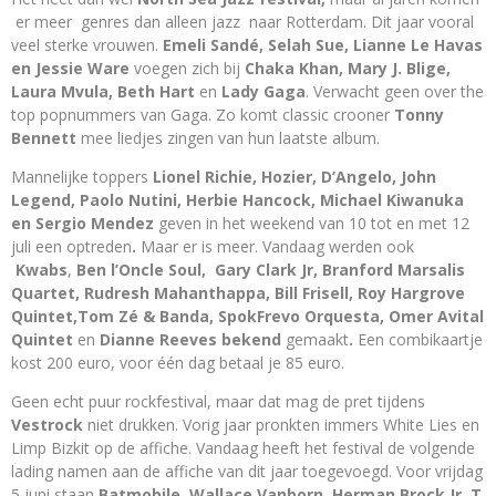
er meer genres dan alleen jazz naar Rotterdam. Dit jaar vooral
veel sterke vrouwen.
Emeli Sandé, Selah
Sue, Lianne Le Havas
en Jessie Ware
voegen zich bij
Chaka Khan, Mary J. Blige,
Laura Mvula, Beth Hart
en
Lady Gaga
. Verwacht geen over the
top popnummers van Gaga. Zo komt classic crooner
Tonny
Bennett
mee liedjes zingen van hun laatste album.
Mannelijke toppers
Lionel Richie, Hozier, D’Angelo, John
Legend, Paolo Nutini, Herbie Hancock, Michael Kiwanuka
en Sergio Mendez
geven in het weekend van 10 tot en met 12
juli een optreden
.
Maar er is meer. Vandaag werden ook
Kwabs
,
Ben l’Oncle Soul, Gary Clark Jr, Branford Marsalis
Quartet, Rudresh Mahanthappa, Bill Frisell, Roy Hargrove
Quintet,Tom Zé & Banda, SpokFrevo Orquesta,
Omer Avital
Quintet
en
Dianne Reeves bekend
gemaakt
.
Een combikaartje
kost 200 euro, voor één dag betaal je 85 euro.
Geen echt puur rockfestival, maar dat mag de pret tijdens
Vestrock
niet drukken. Vorig jaar pronkten immers White Lies en
Limp Bizkit op de affiche. Vandaag heeft het festival de volgende
lading namen aan de affiche van dit jaar toegevoegd. Voor vrijdag
5 juni staan
Batmobile, Wallace Vanborn, Herman Brock Jr, T