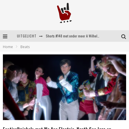
UITGELICHT
Shorts #148 met onder meer A Wilhelm Scream, Static Dress, Vovoid en Super Sometimes
Home
Beats
Emocore kopstukken van Koyo pakken alle ruimte op energieke ‘Barely Here’
Britse emorockers van Basement maken tweede comeback met het indrukwekkende ‘Wired’
Shorts #149 met onder meer No Cure, Eva Under Fire, The Hu en Sleeping With Sirens