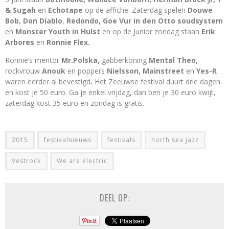
& Sugah
en
Echotape
op de affiche. Zaterdag spelen
Douwe
Bob, Don Diablo
,
Redondo, Goe Vur in den Otto soudsystem
en
Monster Youth in Hulst
en op de Junior zondag staan
Erik
Arbores
en
Ronnie Flex.
Ronnie’s mentor
Mr.Polska,
gabberkoning
Mental Theo,
rockvrouw
Anouk
en poppers
Nielsson, Mainstreet
en
Yes-R
waren eerder al bevestigd
.
Het Zeeuwse festival duurt drie dagen
en kost je 50 euro. Ga je enkel vrijdag, dan ben je 30 euro kwijt,
zaterdag kost 35 euro en zondag is gratis.
2015
festivalnieuws
festivals
north sea jazz
Vestrock
We are electric
DEEL OP: