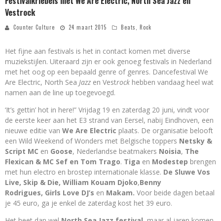
Festivalkriebels met We Are Electric, North Sea Jazz en
Vestrock
Counter Culture
24 maart 2015
Beats
,
Rock
Het fijne aan festivals is het in contact komen met diverse
muziekstijlen. Uiteraard zijn er ook genoeg festivals in Nederland
met het oog op een bepaald genre of genres. Dancefestival We
Are Electric, North Sea
Jazz
en Vest
rock
hebben vandaag heel wat
namen aan de line up toegevoegd.
‘It’s gettin’ hot in here!” Vrijdag 19 en zaterdag 20 juni, vindt voor
de eerste keer aan het E3 strand van Eersel, nabij Eindhoven, een
nieuwe editie van
We Are Electric
plaats. De organisatie belooft
een Wild Weekend of Wonders met Belgische toppers
Netsky &
Script MC
en
Goose
, Nederlandse beatmakers
Noisia
,
The
Flexican & MC Sef en Tom Trago
.
Tiga
en
Modestep
brengen
met hun electro en brostep internationale klasse.
De Sluwe
Vos
Live, Skip & Die, William Kouam Djoko
,
Benny
Rodrigues,
Girls Love DJ’s
en
Makam.
Voor beide dagen betaal
je 45 euro, ga je enkel de zaterdag kost het 39 euro.
Het heet dan wel
North Sea Jazz festival,
maar al jaren komen