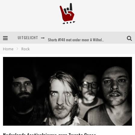
UITGELICHT
Shorts #148 met onder meer A Wilhelm Scream, Static Dress, Vovoid en Super Sometimes
Home
Rock
Emocore kopstukken van Koyo pakken alle ruimte op energieke ‘Barely Here’
Britse emorockers van Basement maken tweede comeback met het indrukwekkende ‘Wired’
Shorts #149 met onder meer No Cure, Eva Under Fire, The Hu en Sleeping With Sirens