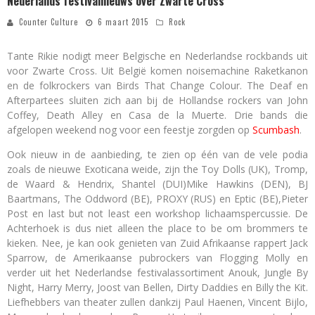
Nederlands festivalnieuws over Zwarte Cross
Counter Culture
6 maart 2015
Rock
Tante Rikie nodigt meer Belgische en Nederlandse rockbands uit
voor Zwarte Cross. Uit België komen noisemachine Raketkanon
en de folkrockers van Birds That Change Colour. The Deaf en
Afterpartees sluiten zich aan bij de Hollandse rockers van John
Coffey, Death Alley en Casa de la Muerte. Drie bands die
afgelopen weekend nog voor een feestje zorgden op
Scumbash
.
Ook nieuw in de aanbieding, te zien op één van de vele podia
zoals de nieuwe Exoticana weide, zijn the Toy Dolls (UK), Tromp,
de Waard & Hendrix, Shantel (DUI)Mike Hawkins (DEN), BJ
Baartmans, The Oddword (BE), PROXY (RUS) en Eptic (BE),Pieter
Post en last but not least een workshop lichaamspercussie. De
Achterhoek is dus niet alleen the place to be om brommers te
kieken. Nee, je kan ook genieten van Zuid Afrikaanse rappert Jack
Sparrow, de Amerikaanse pubrockers van Flogging Molly en
verder uit het Nederlandse festivalassortiment Anouk, Jungle By
Night, Harry Merry, Joost van Bellen, Dirty Daddies en Billy the Kit.
Liefhebbers van theater zullen dankzij Paul Haenen, Vincent Bijlo,