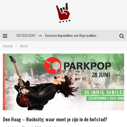
UITGELICHT
Emocore kopstukken van Koyo pakken alle ruimte op energieke ‘Barely Here’
Home
Rock
Britse emorockers van Basement maken tweede comeback met het indrukwekkende ‘Wired’
Shorts #149 met onder meer No Cure, Eva Under Fire, The Hu en Sleeping With Sirens
Shorts #148 met onder meer A Wilhelm Scream, Static Dress, Vovoid en Super Sometimes
Den Haag – Rockcity; waar moet je zijn in de hofstad?