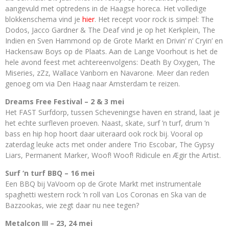
aangevuld met optredens in de Haagse horeca. Het volledige
blokkenschema vind je
hier
. Het recept voor rock is simpel: The
Dodos, Jacco Gardner & The Deaf vind je op het Kerkplein, The
Indien en Sven Hammond op de Grote Markt en Drivin’ n’ Cryin’ en
Hackensaw Boys op de Plaats. Aan de Lange Voorhout is het de
hele avond feest met achtereenvolgens: Death By Oxygen, The
Miseries, zZz, Wallace Vanborn en Navarone. Meer dan reden
genoeg om via Den Haag naar Amsterdam te reizen.
Dreams Free Festival – 2 & 3 mei
Het FAST Surfdorp, tussen Scheveningse haven en strand, laat je
het echte surfleven proeven. Naast, skate, surf ’n turf, drum ’n
bass en hip hop hoort daar uiteraard ook rock bij. Vooral op
zaterdag leuke acts met onder andere Trio Escobar, The Gypsy
Liars, Permanent Marker, Woof! Woof! Ridicule en Ægir the Artist.
Surf ‘n turf BBQ – 16 mei
Een BBQ bij VaVoom op de Grote Markt met instrumentale
spaghetti western rock ’n roll van Los Coronas en Ska van de
Bazzookas, wie zegt daar nu nee tegen?
Metalcon III – 23, 24 mei