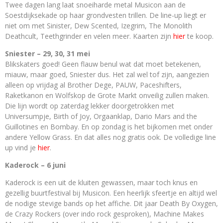
Twee dagen lang laat snoeiharde metal Musicon aan de
Soestdijksekade op haar grondvesten trillen. De line-up liegt er
niet om met Sinister, Dew Scented, Izegrim, The Monolith
Deathcult, Teethgrinder en velen meer. Kaarten zijn
hier
te koop.
Sniester – 29, 30, 31 mei
Blikskaters goed! Geen flauw benul wat dat moet betekenen,
miauw, maar goed, Sniester dus. Het zal wel tof zijn, aangezien
alleen op vrijdag al Brother Dege, PAUW, Paceshifters,
Raketkanon en Wolfskop de Grote Markt onveilig zullen maken.
Die lijn wordt op zaterdag lekker doorgetrokken met
Universumpje, Birth of Joy, Orgaanklap, Dario Mars and the
Guillotines en Bombay. En op zondag is het bijkomen met onder
andere Yellow Grass. En dat alles nog gratis ook. De volledige line
up vind je
hier
.
Kaderock – 6 juni
Kaderock is een uit de kluiten gewassen, maar toch knus en
gezellig buurtfestival bij Musicon. Een heerlijk sfeertje en altijd wel
de nodige stevige bands op het affiche. Dit jaar Death By Oxygen,
de Crazy Rockers (over indo rock gesproken), Machine Makes