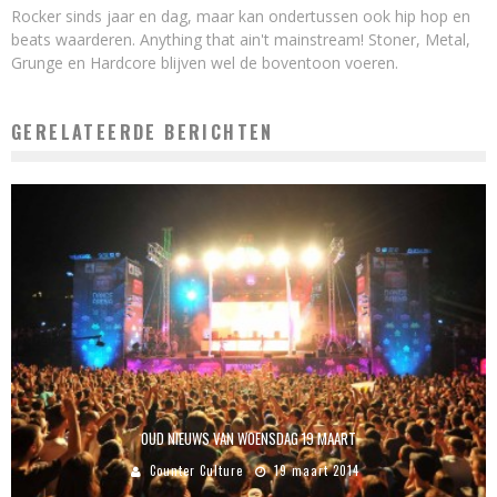
Rocker sinds jaar en dag, maar kan ondertussen ook hip hop en
beats waarderen. Anything that ain't mainstream! Stoner, Metal,
Grunge en Hardcore blijven wel de boventoon voeren.
GERELATEERDE BERICHTEN
OUD NIEUWS VAN WOENSDAG 19 MAART
Counter Culture
19 maart 2014