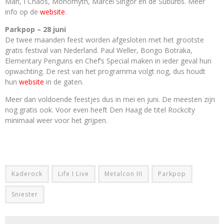
Man, I Chaos, Monomyth, Marcel Singor en de Suburbs. Meer
info op de
website
.
Parkpop – 28 juni
De twee maanden feest worden afgesloten met het grootste
gratis festival van Nederland. Paul Weller, Bongo Botraka,
Elementary Penguins en Chef’s Special maken in ieder geval hun
opwachting. De rest van het programma volgt nog, dus houdt
hun
website
in de gaten.
Meer dan voldoende feestjes dus in mei en juni. De meesten zijn
nog gratis ook. Voor even heeft Den Haag de titel Rockcity
minimaal weer voor het grijpen.
Kaderock
Life I Live
Metalcon III
Parkpop
Sniester