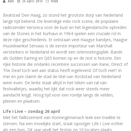
Axel
25 april 2015
Rock
Beatstad Den Haag, zo stond het grootste dorp van Nederland
lange tijd bekend. De levendige indo rock scene, de populaire
radiozender Veronica voor de kust en het legendarische optreden
van de Stones in het Kurhaus in 1964 spelen een cruciale rol in
deze rijke geschiedenis. Er ontstaan veel Haagse bandjes, Haagse
muziekwinkel Servaas is de eerste importeur van Marshall
versterkers in Nederland en wordt een ontmoetingsplek. Bands
als Golden Earring en Q65 komen op en de rest is historie. Een
rijke historie die ondanks recentere successen van Kane, Direct of
The Deaf toch wel aan status heeft ingeleverd. Of toch niet? In
mei en juni claimt de stad de titel van Rockstad van Nederland
weer even. De lente staat altijd in het teken van tal van
festivalletjes, waarbij het lijkt dat rock weer steeds meer
aandacht krijgt. Hoog tijd voor een rondje langs de velden,
pleinen en plaatsen.
Life I Live – zondag 26 april
Met het faillissement van Konninginnenach leek een traditie te
sterven. Na een moeilijke start, staat opvolger Life I Live echter
als een huis. Dit jaar vindt het festijn op 10 locaties plaats,