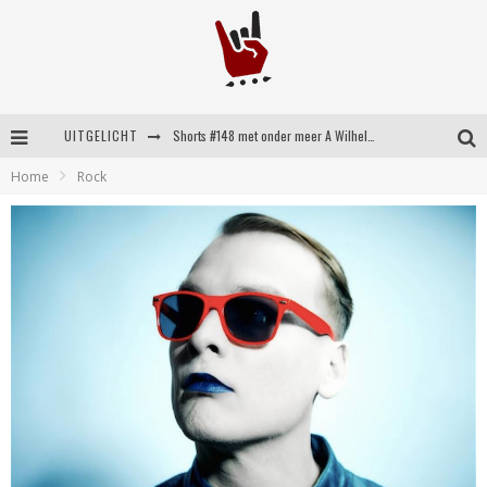
UITGELICHT
Shorts #148 met onder meer A Wilhelm Scream, Static Dress, Vovoid en Super Sometimes
Home
Rock
Emocore kopstukken van Koyo pakken alle ruimte op energieke ‘Barely Here’
Britse emorockers van Basement maken tweede comeback met het indrukwekkende ‘Wired’
Shorts #149 met onder meer No Cure, Eva Under Fire, The Hu en Sleeping With Sirens