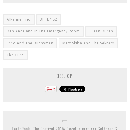
Alkaline Trio
Blink 182
Dan Andriano In The Emergency Room
Duran Duran
Echo And The Bunnymen
Matt Skiba And The Sekrets
The Cure
DEEL OP:
FortaRock- The Festival 2015: Gezellig met een Gelderse G