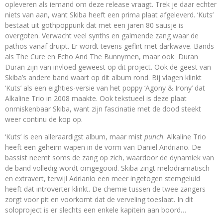
opleveren als iemand om deze release vraagt. Trek je daar echter
niets van aan, want Skiba heeft een prima plaat afgeleverd. ‘Kuts’
bestaat uit gothpoppunk dat met een jaren 80 sausje is
overgoten. Verwacht veel synths en galmende zang waar de
pathos vanaf druipt. Er wordt tevens geflirt met darkwave. Bands
als The Cure en Echo And The Bunnymen, maar ook Duran
Duran zijn van invloed geweest op dit project. Ook de geest van
Skiba’s andere band waart op dit album rond. Bij vlagen klinkt
‘Kuts’ als een eighties-versie van het poppy ‘Agony & Irony’ dat
Alkaline Trio in 2008 maakte. Ook tekstueel is deze plaat
onmiskenbaar Skiba, want zijn fascinatie met de dood steekt
weer continu de kop op.
‘Kuts’ is een alleraardigst album, maar mist
punch
. Alkaline Trio
heeft een geheim wapen in de vorm van Daniel Andriano. De
bassist neemt soms de zang op zich, waardoor de dynamiek van
de band volledig wordt omgegooid. Skiba zingt melodramatisch
en extravert, terwijl Adrianio een meer ingetogen stemgeluid
heeft dat introverter klinkt. De chemie tussen de twee zangers
zorgt voor pit en voorkomt dat de verveling toeslaat. In dit
soloproject is er slechts een enkele kapitein aan boord…