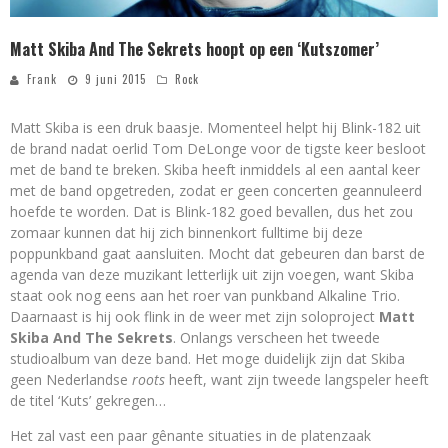
Matt Skiba And The Sekrets hoopt op een ‘Kutszomer’
Frank
9 juni 2015
Rock
Matt Skiba is een druk baasje. Momenteel helpt hij Blink-182 uit
de brand nadat oerlid Tom DeLonge voor de tigste keer besloot
met de band te breken. Skiba heeft inmiddels al een aantal keer
met de band opgetreden, zodat er geen concerten geannuleerd
hoefde te worden. Dat is Blink-182 goed bevallen, dus het zou
zomaar kunnen dat hij zich binnenkort fulltime bij deze
poppunkband gaat aansluiten. Mocht dat gebeuren dan barst de
agenda van deze muzikant letterlijk uit zijn voegen, want Skiba
staat ook nog eens aan het roer van punkband Alkaline Trio.
Daarnaast is hij ook flink in de weer met zijn soloproject
Matt
Skiba And The Sekrets
. Onlangs verscheen het tweede
studioalbum van deze band. Het moge duidelijk zijn dat Skiba
geen Nederlandse
roots
heeft, want zijn tweede langspeler heeft
de titel ‘Kuts’ gekregen…
Het zal vast een paar gênante situaties in de platenzaak