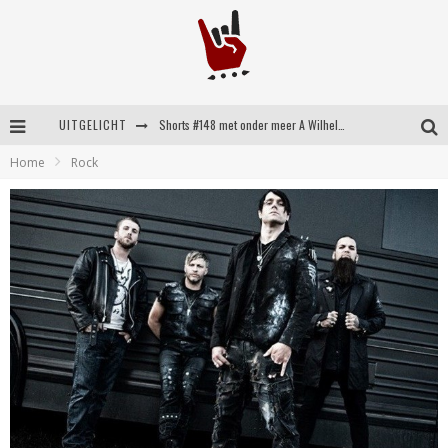
UITGELICHT
Shorts #148 met onder meer A Wilhelm Scream, Static Dress, Vovoid en Super Sometimes
Home
Rock
Emocore kopstukken van Koyo pakken alle ruimte op energieke ‘Barely Here’
Britse emorockers van Basement maken tweede comeback met het indrukwekkende ‘Wired’
Shorts #149 met onder meer No Cure, Eva Under Fire, The Hu en Sleeping With Sirens