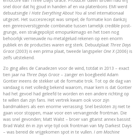
emocore van Three Days Grace. Producer Gavin Brown had vrij
snel door dat hij goud in handen af en via platenbons EMI werd
debuutsingle
I Hate Everything About You
al snel internationaal
uitgezet. Het succesrecept was simpel; de formatie kon dankzij
een genreoverstijgende combinatie tussen tamelijk credible post-
grunge, een strakgepolijst emopunkimago en het toen nog
behoorlijk vernieuwde nu-metalgeluid rekenen op een enorm
publiek en de producties waren erg sterk. Debuutplaat
Three Days
Grace
(2003) is een prima plaat, tweede langspeler
One X
(2006) is
zelfs uitstekend.
Zo ging alles de Canadezen voor de wind, totdat in 2013 – exact
tien jaar na
Three Days Grace
– zanger en boegbeeld Adam
Gontier ineens de stekker uit de formatie trok. Tot op de dag van
vandaag is niet volledig bekend waarom, maar kern is dat Gontier
had het gevoel had geleefd te worden en een andere richting op
te willen dan zijn fans. Het vertrek kwam ook voor zijn
bandmakkers als een enorme verrassing. Snel besloten zij niet te
gaan voor stoppen, maar voor een vervangende frontman. Die
was snel gevonden; Matt Walst – broer van gitarist annex bassist
Brad Walst én in zijn vrije tijd ook frontman van My Darkest Days
– was bereid de vrijgekomen spot in te vullen.
I am Machine