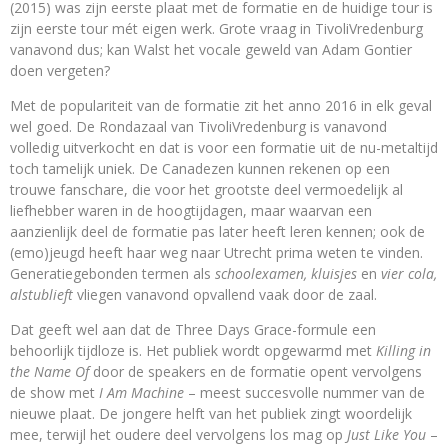
(2015) was zijn eerste plaat met de formatie en de huidige tour is
zijn eerste tour mét eigen werk. Grote vraag in TivoliVredenburg
vanavond dus; kan Walst het vocale geweld van Adam Gontier
doen vergeten?
Met de populariteit van de formatie zit het anno 2016 in elk geval
wel goed. De Rondazaal van TivoliVredenburg is vanavond
volledig uitverkocht en dat is voor een formatie uit de nu-metaltijd
toch tamelijk uniek. De Canadezen kunnen rekenen op een
trouwe fanschare, die voor het grootste deel vermoedelijk al
liefhebber waren in de hoogtijdagen, maar waarvan een
aanzienlijk deel de formatie pas later heeft leren kennen; ook de
(emo)jeugd heeft haar weg naar Utrecht prima weten te vinden.
Generatiegebonden termen als
schoolexamen, kluisjes
en
vier cola,
alstublieft
vliegen vanavond opvallend vaak door de zaal.
Dat geeft wel aan dat de Three Days Grace-formule een
behoorlijk tijdloze is. Het publiek wordt opgewarmd met
Killing in
the Name Of
door de speakers en de formatie opent vervolgens
de show met
I Am Machine ­
– meest succesvolle nummer van de
nieuwe plaat. De jongere helft van het publiek zingt woordelijk
mee, terwijl het oudere deel vervolgens los mag op
Just Like You
–