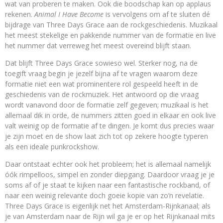
wat van proberen te maken. Ook die boodschap kan op applaus
rekenen.
Animal I Have Become
is vervolgens om af te sluiten dé
bijdrage van Three Days Grace aan de rockgeschiedenis. Muzikaal
het meest stekelige en pakkende nummer van de formatie en live
het nummer dat verreweg het meest overeind blijft staan.
Dat blijft Three Days Grace sowieso wel. Sterker nog, na de
toegift vraag begin je jezelf bijna af te vragen waarom deze
formatie niet een wat prominentere rol gespeeld heeft in de
geschiedenis van de rockmuziek. Het antwoord op die vraag
wordt vanavond door de formatie zelf gegeven; muzikaal is het
allemaal dik in orde, de nummers zitten goed in elkaar en ook live
valt weinig op de formatie af te dingen. Je komt dus precies waar
je zijn moet en de show laat zich tot op zekere hoogte typeren
als een ideale punkrockshow.
Daar ontstaat echter ook het probleem; het is allemaal namelijk
óók rimpelloos, simpel en zonder diepgang. Daardoor vraag je je
soms af of je staat te kijken naar een fantastische rockband, of
naar een weinig relevante doch goeie kopie van zo’n revelatie.
Three Days Grace is eigenlijk net het Amsterdam-Rijnkanaal; als
je van Amsterdam naar de Rijn wil ga je er op het Rijnkanaal mits