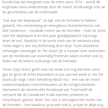
boodschap wil meegeven over de mens anno 2016 – wordt dit
nogmaals extra onderstreept door de meest clichématige solo uit
de geschiedenis van de rockmuziek.
“Dat was het dieptepunt”, zo lijkt ook de formatie te hebben
gedacht. Een minutenlang en weergaloos drumintermezzo van
Neil Sanderson – muzikale motor van de formatie – trekt de show
over het dieptepunt in en een paar goedgeplaatste topsongs
doen de rest.
Painkiller
is de beste track van de nieuwste plaat,
Fallen Angel
is een vrij clichématig doch door Tivoli uitstekend
ontvangen meezinger en
The Good Life
is hoewel sterk verbonden
aan de mindstate van voormalig frontman Adam Gontier ook bij
Walst van de betere rocksongs van de formatie.
Three Days Grace geeft naar het einde toe nog één keer extra
gas en gooit de échte klassiekers er pas aan het einde in. Na
The
Good Life
volgt
I Hate Everything About You –
een van de meest
onweerstaanbare meeschreeuwers uit de rockgeschiedenis.
Niemand in de uitverkochte Rondazaal van Tivoli heeft de
onmacht die de Canadezen in dát nummer proberen te
omschrijven gemist.
Never Too Late
is vervolgens het motto van
de formatie – hoe kansloos je positie ook is, je kunt er altijd nog