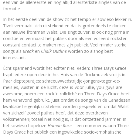
een van de allereerste en nog altijd allersterkste singles van de
formatie.
In het eerste deel van de show zit het tempo er sowieso lekker in.
Tivoli vermaakt zich uitstekend en dat is grotendeels te danken
aan nieuwe frontman Walst. Die zingt zuiver, is ook nog prima in
conditie en vermaakt het publiek door als een volleerd rockster
constant contact te maken met zijn publiek. Veel minder sterke
songs als
Break
en
Chalk Outline
worden zo alsnog best
interessant.
Écht spannend wordt het echter niet. Reden: Three Days Grace
trapt iedere open deur in het Huis van de Rockmuziek vrolijk in.
Paar dieptepuntjes; schreeuwwedstrijdje-jongens-tegen-de-
meisjes, vuisten-in-de-lucht, deze-is-voor-jullie, you-guys-are-
awesome; noem een rock ’n rollcliché en Three Days Grace heeft
hem vanavond gebruikt. Juist omdat de songs van de Canadezen
kwalitatief eigenlijk uitstekend worden gespeeld en omdat Walst
van zichzelf zoveel pathos heeft dat deze overdreven
volksmennerij totaal niet nodig is, is dat ontzettend jammer. In
het sowieso hopeloze
Human Race
– een nummer waarin Three
Days Grace het publiek een ingewikkelde socio-emphatische