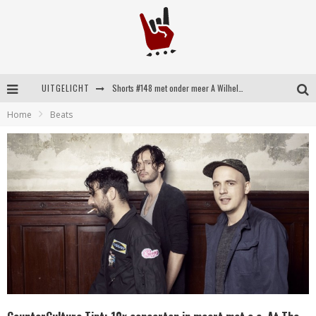
UITGELICHT
Shorts #148 met onder meer A Wilhelm Scream, Static Dress, Vovoid en Super Sometimes
Home
Beats
Emocore kopstukken van Koyo pakken alle ruimte op energieke ‘Barely Here’
Britse emorockers van Basement maken tweede comeback met het indrukwekkende ‘Wired’
Shorts #149 met onder meer No Cure, Eva Under Fire, The Hu en Sleeping With Sirens