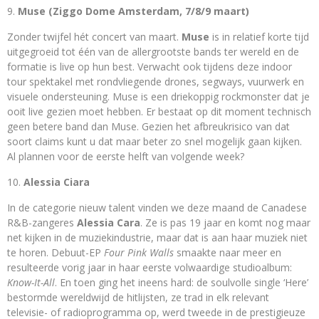
Muse (Ziggo Dome Amsterdam, 7/8/9 maart)
Zonder twijfel hét concert van maart.
Muse
is in relatief korte tijd
uitgegroeid tot één van de allergrootste bands ter wereld en de
formatie is live op hun best. Verwacht ook tijdens deze indoor
tour spektakel met rondvliegende drones, segways, vuurwerk en
visuele ondersteuning. Muse is een driekoppig rockmonster dat je
ooit live gezien moet hebben. Er bestaat op dit moment technisch
geen betere band dan Muse. Gezien het afbreukrisico van dat
soort claims kunt u dat maar beter zo snel mogelijk gaan kijken.
Al plannen voor de eerste helft van volgende week?
Alessia Ciara
In de categorie nieuw talent vinden we deze maand de Canadese
R&B-zangeres
Alessia Cara
. Ze is pas 19 jaar en komt nog maar
net kijken in de muziekindustrie, maar dat is aan haar muziek niet
te horen. Debuut-EP
Four Pink Walls
smaakte naar meer en
resulteerde vorig jaar in haar eerste volwaardige studioalbum:
Know-It-All
. En toen ging het ineens hard: de soulvolle single ‘Here’
bestormde wereldwijd de hitlijsten, ze trad in elk relevant
televisie- of radioprogramma op, werd tweede in de prestigieuze