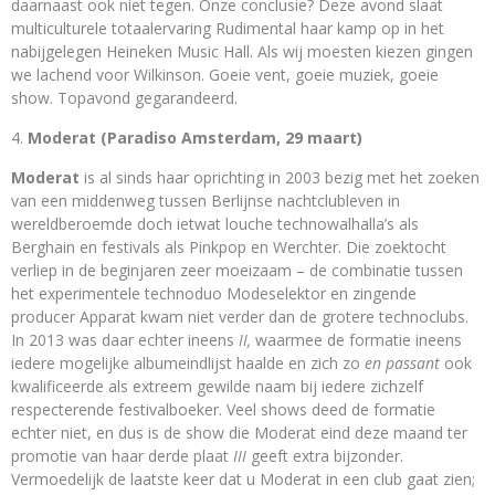
daarnaast ook niet tegen. Onze conclusie? Deze avond slaat
multiculturele totaalervaring Rudimental haar kamp op in het
nabijgelegen Heineken Music Hall. Als wij moesten kiezen gingen
we lachend voor Wilkinson. Goeie vent, goeie muziek, goeie
show. Topavond gegarandeerd.
Moderat (Paradiso Amsterdam, 29 maart)
Moderat
is al sinds haar oprichting in 2003 bezig met het zoeken
van een middenweg tussen Berlijnse nachtclubleven in
wereldberoemde doch ietwat louche technowalhalla’s als
Berghain en festivals als Pinkpop en Werchter. Die zoektocht
verliep in de beginjaren zeer moeizaam – de combinatie tussen
het experimentele technoduo Modeselektor en zingende
producer Apparat kwam niet verder dan de grotere technoclubs.
In 2013 was daar echter ineens
II,
waarmee de formatie ineens
iedere mogelijke albumeindlijst haalde en zich zo
en passant
ook
kwalificeerde als extreem gewilde naam bij iedere zichzelf
respecterende festivalboeker. Veel shows deed de formatie
echter niet, en dus is de show die Moderat eind deze maand ter
promotie van haar derde plaat
III
geeft extra bijzonder.
Vermoedelijk de laatste keer dat u Moderat in een club gaat zien;