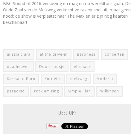
BBC Sound of 2016-verkiezing en mag nu op wereldtour gaan. De
Oude Zaal van de Melkweg verkocht ze razendsnel uit, maar geen
nood: de show is verplaatst naar The Max en er zijn nog kaarten
beschikbaar!
alissia ciara
at the drive-in
Baroness
concerten
deafheaven
Doornroosje
effenaar
Karma to Burn
Kurt Vile
melkweg
Moderat
paradiso
rock am ring
Simple Plan
Wilkinson
DEEL OP: