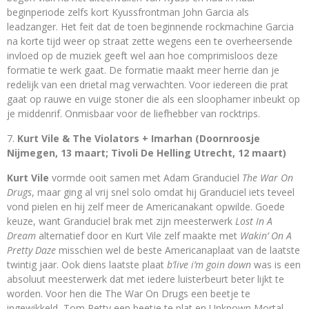
beginperiode zelfs kort Kyussfrontman John Garcia als
leadzanger. Het feit dat de toen beginnende rockmachine Garcia
na korte tijd weer op straat zette wegens een te overheersende
invloed op de muziek geeft wel aan hoe comprimisloos deze
formatie te werk gaat. De formatie maakt meer herrie dan je
redelijk van een drietal mag verwachten. Voor iedereen die prat
gaat op rauwe en vuige stoner die als een sloophamer inbeukt op
je middenrif. Onmisbaar voor de liefhebber van rocktrips.
Kurt Vile & The Violators + Imarhan (Doornroosje
Nijmegen, 13 maart; Tivoli De Helling Utrecht, 12 maart)
Kurt Vile
vormde ooit samen met Adam Granduciel
The War On
Drugs
, maar ging al vrij snel solo omdat hij Granduciel iets teveel
vond pielen en hij zelf meer de Americanakant opwilde. Goede
keuze, want Granduciel brak met zijn meesterwerk
Lost In A
Dream
alternatief door en Kurt Vile zelf maakte met
Wakin’ On A
Pretty Daze
misschien wel de beste Americanaplaat van de laatste
twintig jaar. Ook diens laatste plaat
b’live i’m goin down
was is een
absoluut meesterwerk dat met iedere luisterbeurt beter lijkt te
worden. Voor hen die The War On Drugs een beetje te
ingewikkeld, Tom Petty een beetje te plat en Unknown Mortal