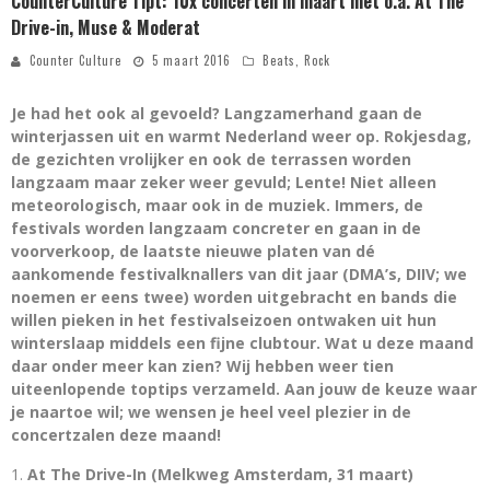
CounterCulture Tipt: 10x concerten in maart met o.a. At The
Drive-in, Muse & Moderat
Counter Culture
5 maart 2016
Beats
,
Rock
Je had het ook al gevoeld? Langzamerhand gaan de
winterjassen uit en warmt Nederland weer op. Rokjesdag,
de gezichten vrolijker en ook de terrassen worden
langzaam maar zeker weer gevuld; Lente! Niet alleen
meteorologisch, maar ook in de muziek. Immers, de
festivals worden langzaam concreter en gaan in de
voorverkoop, de laatste nieuwe platen van dé
aankomende festivalknallers van dit jaar (DMA’s, DIIV; we
noemen er eens twee) worden uitgebracht en bands die
willen pieken in het festivalseizoen ontwaken uit hun
winterslaap middels een fijne clubtour. Wat u deze maand
daar onder meer kan zien? Wij hebben weer tien
uiteenlopende toptips verzameld. Aan jouw de keuze waar
je naartoe wil; we wensen je heel veel plezier in de
concertzalen deze maand!
At The Drive-In (Melkweg Amsterdam, 31 maart)