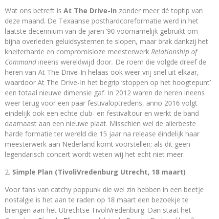
Wat ons betreft is
At The Drive-In
zonder meer dé toptip van
deze maand. De Texaanse posthardcoreformatie werd in het
laatste decennium van de jaren ’90 voornamelijk gebruikt om
bijna overleden geluidsystemen te slopen, maar brak dankzij het
kneiterharde en compromisloze meesterwerk
Relationship of
Command
ineens wereldwijd door
.
De roem die volgde dreef de
heren van At The Drive-In helaas ook weer vrij snel uit elkaar,
waardoor At The Drive-In het begrip ‘stoppen op het hoogtepunt’
een totaal nieuwe dimensie gaf. In 2012 waren de heren ineens
weer terug voor een paar festivaloptredens, anno 2016 volgt
eindelijk ook een echte club- en festivaltour en werkt de band
daarnaast aan een nieuwe plaat. Misschien wel de allerbeste
harde formatie ter wereld die 15 jaar na release éindelijk haar
meesterwerk aan Nederland komt voorstellen; als dit geen
legendarisch concert wordt weten wij het echt niet meer.
Simple Plan (TivoliVredenburg Utrecht, 18 maart)
Voor fans van catchy poppunk die wel zin hebben in een beetje
nostalgie is het aan te raden op 18 maart een bezoekje te
brengen aan het Utrechtse TivoliVredenburg. Dan staat het