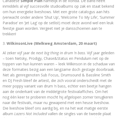
Canadese
Simple Plan
namelijk in de Ronda. De band heeft
inmiddels al vijf succesvolle studioalbums op zak en staat bekend
om hun energieke liveshows. Met een grote catalogus aan hits
(verwacht onder andere ‘Shut Up’, ‘Welcome To My Life’, ‘Summer
Paradise’ en ‘Jet Lag’ op de setlist) moet deze avond wel een leuk
feestje gaan worden. Vergeet niet je dansschoenen aan te
trekken!
WilkinsonLive (Melkweg Amsterdam, 20 maart)
Al zeker vijf jaar de
next big thing in drum ’n bass
. Vijf jaar geleden
– toen Netsky, Prodigy, Chase&Status en Pendulum net op de
toppen van hun kunnen waren – leek Wilkinson in de schaduw van
deze formaties bezig aan een langzame doch gestage doorbraak.
Net als genregenoten Sub Focus, Drumsound & Bassline Smith
en DJ Fresh bleef de artiest, die zich vooral onderscheidt met de
meer poppy variant van drum ’n bass, echter een beetje hangen
aan de onderkant van de middelgrote festivalaffiches. Om het
nog één keer te proberen mocht hij afgelopen zomer terugkeren
naar die festivals, maar nu gewapend met een heuse liveshow.
Die liveshow bleef ons aardig bij, en na het wat matige eerste
album
Lazers Not Included
vallen de singles van de tweede plaat