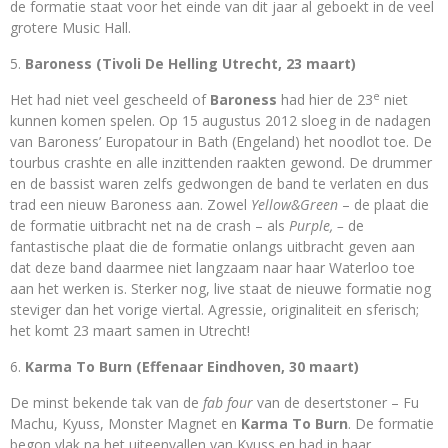
de formatie staat voor het einde van dit jaar al geboekt in de veel
grotere Music Hall.
Baroness (Tivoli De Helling Utrecht, 23 maart)
e
Het had niet veel gescheeld of
Baroness
had hier de 23
niet
kunnen komen spelen. Op 15 augustus 2012 sloeg in de nadagen
van Baroness’ Europatour in Bath (Engeland) het noodlot toe. De
tourbus crashte en alle inzittenden raakten gewond. De drummer
en de bassist waren zelfs gedwongen de band te verlaten en dus
trad een nieuw Baroness aan. Zowel
Yellow&Green
– de plaat die
de formatie uitbracht net na de crash – als
Purple, –
de
fantastische plaat die de formatie onlangs uitbracht geven aan
dat deze band daarmee niet langzaam naar haar Waterloo toe
aan het werken is. Sterker nog, live staat de nieuwe formatie nog
steviger dan het vorige viertal. Agressie, originaliteit en sferisch;
het komt 23 maart samen in Utrecht!
Karma To Burn (Effenaar Eindhoven, 30 maart)
De minst bekende tak van de
fab four
van de desertstoner – Fu
Machu, Kyuss, Monster Magnet en
Karma To Burn
. De formatie
begon vlak na het uiteenvallen van Kyuss en had in haar