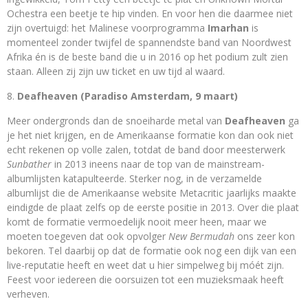
Ochestra een beetje te hip vinden. En voor hen die daarmee niet
zijn overtuigd: het Malinese voorprogramma
Imarhan
is
momenteel zonder twijfel de spannendste band van Noordwest
Afrika én is de beste band die u in 2016 op het podium zult zien
staan. Alleen zij zijn uw ticket en uw tijd al waard.
Deafheaven (Paradiso Amsterdam, 9 maart)
Meer ondergronds dan de snoeiharde metal van
Deafheaven
ga
je het niet krijgen, en de Amerikaanse formatie kon dan ook niet
echt rekenen op volle zalen, totdat de band door meesterwerk
Sunbather
in 2013 ineens naar de top van de mainstream-
albumlijsten katapulteerde. Sterker nog, in de verzamelde
albumlijst die de Amerikaanse website Metacritic jaarlijks maakte
eindigde de plaat zelfs op de eerste positie in 2013. Over die plaat
komt de formatie vermoedelijk nooit meer heen, maar we
moeten toegeven dat ook opvolger
New Bermudah
ons zeer kon
bekoren. Tel daarbij op dat de formatie ook nog een dijk van een
live-reputatie heeft en weet dat u hier simpelweg bij móét zijn.
Feest voor iedereen die oorsuizen tot een muzieksmaak heeft
verheven.