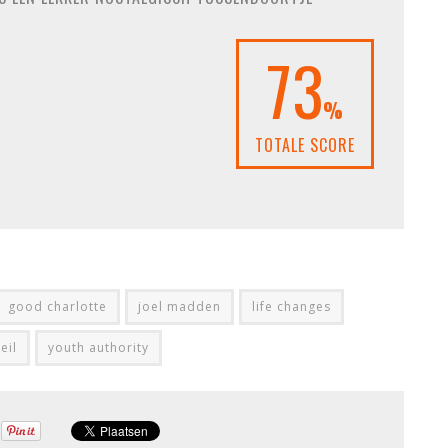
73
%
TOTALE SCORE
good charlotte
joel madden
life changes
eil
youth authority