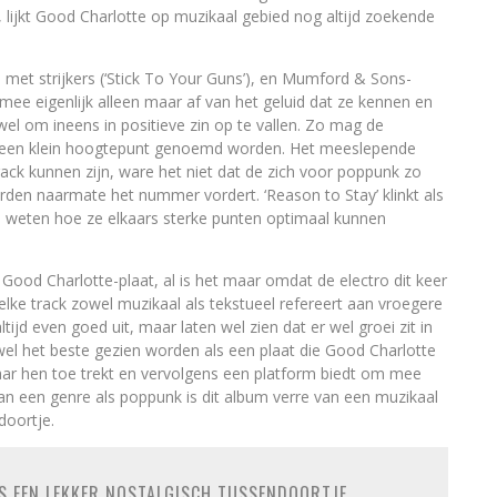
, lijkt Good Charlotte op muzikaal gebied nog altijd zoekende
met strijkers (‘Stick To Your Guns’), en Mumford & Sons-
armee eigenlijk alleen maar af van het geluid dat ze kennen en
el om ineens in positieve zin op te vallen. Zo mag de
 een klein hoogtepunt genoemd worden. Het meeslepende
ack kunnen zijn, ware het niet dat de zich voor poppunk zo
en naarmate het nummer vordert. ‘Reason to Stay’ klinkt als
e weten hoe ze elkaars sterke punten optimaal kunnen
Good Charlotte-plaat, al is het maar omdat de electro dit keer
ke track zowel muzikaal als tekstueel refereert aan vroegere
ltijd even goed uit, maar laten wel zien dat er wel groei zit in
l het beste gezien worden als een plaat die Good Charlotte
naar hen toe trekt en vervolgens een platform biedt om mee
an een genre als poppunk is dit album verre van een muzikaal
doortje.
S EEN LEKKER NOSTALGISCH TUSSENDOORTJE