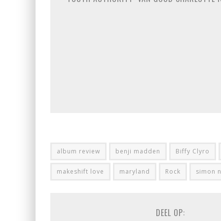
album review
benji madden
Biffy Clyro
makeshift love
maryland
Rock
simon n
DEEL OP: