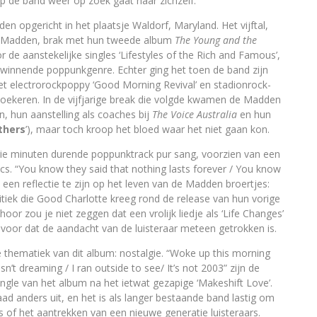
op de band weer op zoek gaat naar zichzelf.
en opgericht in het plaatsje Waldorf, Maryland. Het vijftal,
ji Madden, brak met hun tweede album
The Young and the
 de aanstekelijke singles ‘Lifestyles of the Rich and Famous’,
it winnende poppunkgenre. Echter ging het toen de band zijn
Het electrorockpoppy ‘Good Morning Revival’ en stadionrock-
toekeren. In de vijfjarige break die volgde kwamen de Madden
n, hun aanstelling als coaches bij
The Voice Australia
en hun
thers
’), maar toch kroop het bloed waar het niet gaan kon.
drie minuten durende poppunktrack pur sang, voorzien van een
s. “You know they said that nothing lasts forever / You know
kt een reflectie te zijn op het leven van de Madden broertjes:
ritiek die Good Charlotte kreeg rond de release van hun vorige
r zou je niet zeggen dat een vrolijk liedje als ‘Life Changes’
voor dat de aandacht van de luisteraar meteen getrokken is.
 thematiek van dit album: nostalgie. “Woke up this morning
sn’t dreaming / I ran outside to see/ It’s not 2003” zijn de
ngle van het album na het ietwat gezapige ‘Makeshift Love’.
ad anders uit, en het is als langer bestaande band lastig om
 of het aantrekken van een nieuwe generatie luisteraars.