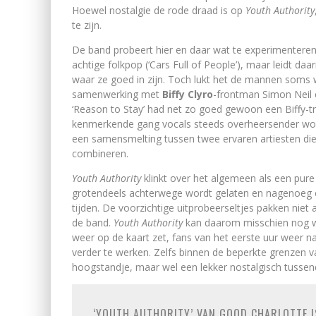
Hoewel nostalgie de rode draad is op
Youth Authority
te zijn.
De band probeert hier en daar wat te experimenteren 
achtige folkpop (‘Cars Full of People’), maar leidt da
waar ze goed in zijn. Toch lukt het de mannen soms w
samenwerking met
Biffy Clyro­
-frontman Simon Neil
‘Reason to Stay’ had net zo goed gewoon een Biffy-tr
kenmerkende gang vocals steeds overheersender word
een samensmelting tussen twee ervaren artiesten di
combineren.
Youth Authority
klinkt over het algemeen als een pure 
grotendeels achterwege wordt gelaten en nagenoeg el
tijden. De voorzichtige uitprobeerseltjes pakken niet a
de band.
Youth Authority
kan daarom misschien nog we
weer op de kaart zet, fans van het eerste uur weer 
verder te werken. Zelfs binnen de beperkte grenzen v
hoogstandje, maar wel een lekker nostalgisch tussen
‘YOUTH AUTHORITY’ VAN GOOD CHARLOTTE I