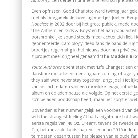
Authority
. Een dertien nummers tellend schijfje waar
Even opfrissen: Good Charlotte werd twintig jaar geled
met als boegbeeld de tweelingbroertjes Joel en Ben
Hopeless
in 2002 door bij het grote publiek, mede door
‘The Anthem’ en ‘Girls & Boys’ en het aan popularite
oorspronkelijke sound steeds meer achter zich liet. 
georiënteerde ‘Cardiology’ deed fans de band de rug 
broertjes regelmatig in het nieuws door hun privéleve
zijproject (heel origineel genaamd ‘
The Madden Bro
Youth Authority
opent sterk met ‘Life Changes’: een 
dansbare melodie en meezingbare coming-of-age lyric
they said we’d never stay together” zingt Joel. Het lij
van het achterlaten van een moeilijke jeugd, tot de k
album en de adempauze die volgde. Op het eerste gehoo
zo’n beladen boodschap heeft, maar het zorgt er wel 
Bovendien is het nummer gelijk een voorbeeld van de
with the strangest feeling / I had a nightmare but I wa
eerste regels van ’40 Oz. Dream’, tevens de tweede si
Tja, het muzikale landschap ziet er anno 2016 inderda
te moeten kiezen tussen het pleasen van je oude fans