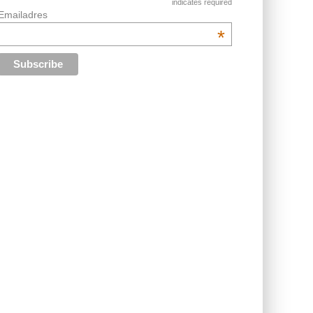
indicates required
Emailadres
*