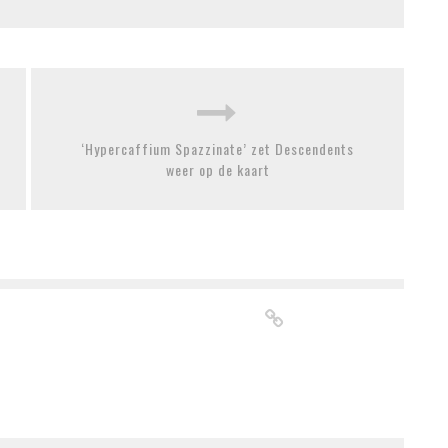
‘Hypercaffium Spazzinate’ zet Descendents
weer op de kaart